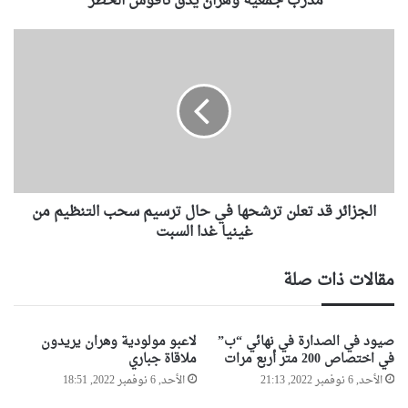
مدرب جمعية وهران يدق ناقوس الخطر
ه
ر
ا
ا
ل
ن
ج
ي
ز
د
ا
ق
ئ
ن
ر
ا
ق
ق
د
و
الجزائر قد تعلن ترشحها في حال ترسيم سحب التنظيم من
ت
س
ع
غينيا غدا السبت
ا
ل
ل
ن
مقالات ذات صلة
خ
ت
ط
ر
ر
ش
صيود في الصدارة في نهائي “ب”
لاعبو مولودية وهران يريدون
ح
في اختصاص 200 متر أربع مرات
ملاقاة جباري
ه
الأحد, 6 نوفمبر 2022, 21:13
الأحد, 6 نوفمبر 2022, 18:51
ا
ف