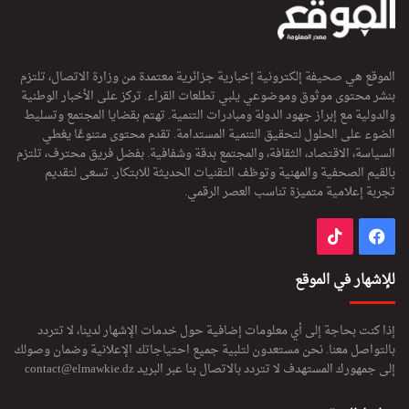
غ
ي
ن
ي
الموقع هي صحيفة إلكترونية إخبارية جزائرية معتمدة من وزارة الاتصال، تلتزم
ا
بنشر محتوى موثوق وموضوعي يلبي تطلعات القراء. تركز على الأخبار الوطنية
غ
والدولية مع إبراز جهود الدولة ومبادرات التنمية. تهتم بقضايا المجتمع وتسليط
د
الضوء على الحلول لتحقيق التنمية المستدامة. تقدم محتوى متنوعًا يغطي
ا
السياسة، الاقتصاد، الثقافة، والمجتمع بدقة وشفافية. بفضل فريق محترف، تلتزم
ا
بالقيم الصحفية والمهنية وتوظف التقنيات الحديثة للابتكار. تسعى لتقديم
ل
تجربة إعلامية متميزة تناسب العصر الرقمي.
س
ب
فيسبوك
‫TikTok
ت
للإشهار في الموقع
إذا كنت بحاجة إلى أي معلومات إضافية حول خدمات الإشهار لدينا، لا تتردد
بالتواصل معنا. نحن مستعدون لتلبية جميع احتياجاتك الإعلانية وضمان وصولك
إلى جمهورك المستهدف لا تتردد بالاتصال بنا عبر البريد
contact@elmawkie.dz