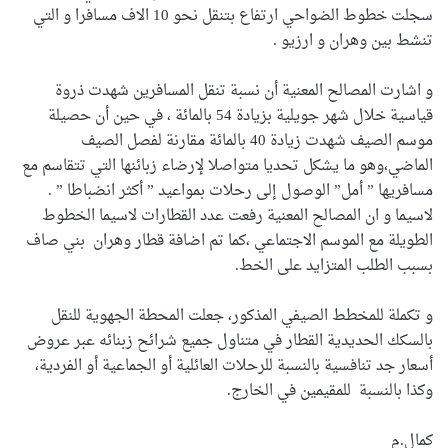
سجلت خطوط الضواحي ارتفاع بتنقل نحو 10 الاف مسافرا و التي
تنشط بين وهران و ارزيو .
و اشارت المصالح المعنية أن نسبة تنقل المسافرين شهدت ذروة
قياسية خلال شهر جويلية بزيادة 54 بالمائة ، في حين أن حصيلة
موسم الصيف شهدت زيادة 40 بالمائة مقارنة لفصل الصيف
الماضي،وهو ما يشكل تحديا متواصلا لإرضاء زبائنها التي تتقاسم مع
مسافريها ” أمل” الوصول إلى رحلات بمواعيد ” أكثر انضباطا ” .
لاسيما و ان المصالح المعنية رفعت عدد القطارات لاسيما الخطوط
الطويلة مع الموسم الاجتماعي ،كما تم اضافة قطار وهران بني صاف
بسبب الطلب المتزايد على الخط.
و تكملة للمخطط الصيفي المذكور، جعلت المحطة الجهوية للنقل
بالسكك الحديدية القطار في متناول جميع شرائح زبنائه عبر عروض
أسعار جد تنافسية بالنسبة للرحلات العائلية أو الجماعية أو الفردية،
وكذا بالنسبة للمقيمين في الخارج.
كمال.م