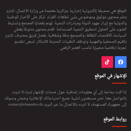
الموقع هي صحيفة إلكترونية إخبارية جزائرية معتمدة من وزارة الاتصال، تلتزم
بنشر محتوى موثوق وموضوعي يلبي تطلعات القراء. تركز على الأخبار الوطنية
والدولية مع إبراز جهود الدولة ومبادرات التنمية. تهتم بقضايا المجتمع وتسليط
الضوء على الحلول لتحقيق التنمية المستدامة. تقدم محتوى متنوعًا يغطي
السياسة، الاقتصاد، الثقافة، والمجتمع بدقة وشفافية. بفضل فريق محترف، تلتزم
بالقيم الصحفية والمهنية وتوظف التقنيات الحديثة للابتكار. تسعى لتقديم
تجربة إعلامية متميزة تناسب العصر الرقمي.
فيسبوك
‫TikTok
للإشهار في الموقع
إذا كنت بحاجة إلى أي معلومات إضافية حول خدمات الإشهار لدينا، لا تتردد
بالتواصل معنا. نحن مستعدون لتلبية جميع احتياجاتك الإعلانية وضمان وصولك
إلى جمهورك المستهدف لا تتردد بالاتصال بنا عبر البريد
contact@elmawkie.dz
روابط الموقع