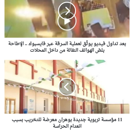
ت
د
ا
و
ل
ف
بعد تداول فيديو يوثّق لعملية السرقة عبر فايسبوك .. الإطاحة
ي
د
بلصّ الهواتف النقالة من داخل المحلات
ي
و
1
ي
1
و
م
ثّ
ؤ
ق
س
ل
س
ع
ة
م
ت
ل
ر
ي
11 مؤسسة تربوية جديدة بوهران معرضة للتخريب بسبب
ب
ة
و
انعدام الحراسة
ا
ي