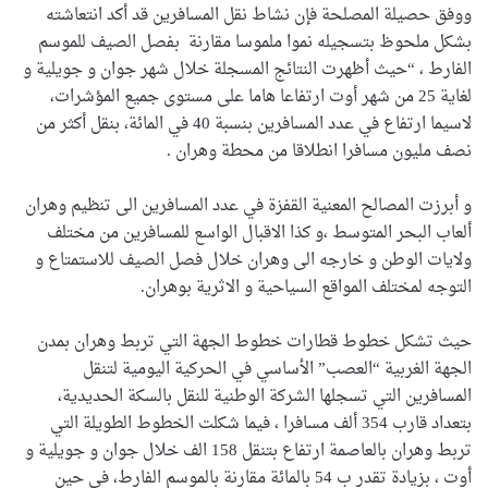
ووفق حصيلة المصلحة فإن نشاط نقل المسافرين قد أكد انتعاشته
بشكل ملحوظ بتسجيله نموا ملموسا مقارنة بفصل الصيف للموسم
الفارط ، “حيث أظهرت النتائج المسجلة خلال شهر جوان و جويلية و
لغاية 25 من شهر أوت ارتفاعا هاما على مستوى جميع المؤشرات،
لاسيما ارتفاع في عدد المسافرين بنسبة 40 في المائة، بنقل أكثر من
نصف مليون مسافرا انطلاقا من محطة وهران .
و أبرزت المصالح المعنية القفزة في عدد المسافرين الى تنظيم وهران
ألعاب البحر المتوسط ،و كذا الاقبال الواسع للمسافرين من مختلف
ولايات الوطن و خارجه الى وهران خلال فصل الصيف للاستمتاع و
التوجه لمختلف المواقع السياحية و الاثرية بوهران.
حيث تشكل خطوط قطارات خطوط الجهة التي تربط وهران بمدن
الجهة الغربية “العصب” الأساسي في الحركية اليومية لتنقل
المسافرين التي تسجلها الشركة الوطنية للنقل بالسكة الحديدية،
بتعداد قارب 354 ألف مسافرا ، فيما شكلت الخطوط الطويلة التي
تربط وهران بالعاصمة ارتفاع بتنقل 158 الف خلال جوان و جويلية و
أوت ، بزيادة تقدر ب 54 بالمائة مقارنة بالموسم الفارط، في حين