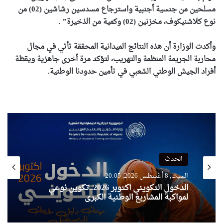
مسلحين من جنسية أجنبية واسترجاع مسدسين رشاشين (02) من
نوع كلاشنيكوف، مخزنين (02) وكمية من الذخيرة” .
وأكدت الوزارة أن هذه النتائج الميدانية المحققة تأتي في مجال
محاربة الجريمة المنظمة والتهريب، لتؤكد مرة أخرى جاهزية ويقظة
أفراد الجيش الوطني الشعبي في تأمين حدودنا الوطنية.
الحدث
السبت, 8 أغسطس 2026, 20:05
الدخول التكويني أكتوبر 2026..تكوين نوعي
لمواكبة المشاريع الوطنية الكبرى