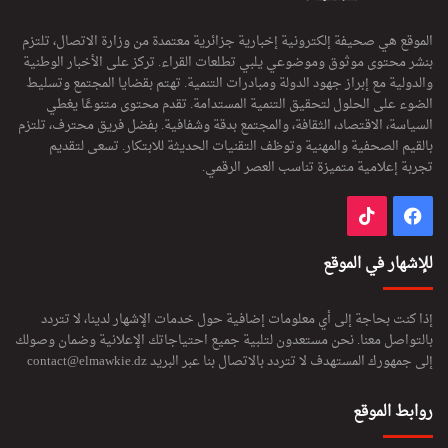
الموقع هي صحيفة إلكترونية إخبارية جزائرية معتمدة من وزارة الاتصال، تلتزم
بنشر محتوى موثوق وموضوعي يلبي تطلعات القراء. تركز على الأخبار الوطنية
والدولية مع إبراز جهود الدولة ومبادرات التنمية. تهتم بقضايا المجتمع وتسليط
الضوء على الحلول لتحقيق التنمية المستدامة. تقدم محتوى متنوعًا يغطي
السياسة، الاقتصاد، الثقافة، والمجتمع بدقة وشفافية. بفضل فريق محترف، تلتزم
بالقيم الصحفية والمهنية وتوظف التقنيات الحديثة للابتكار. تسعى لتقديم
تجربة إعلامية متميزة تناسب العصر الرقمي.
فيسبوك
‫TikTok
للإشهار في الموقع
إذا كنت بحاجة إلى أي معلومات إضافية حول خدمات الإشهار لدينا، لا تتردد
بالتواصل معنا. نحن مستعدون لتلبية جميع احتياجاتك الإعلانية وضمان وصولك
إلى جمهورك المستهدف لا تتردد بالاتصال بنا عبر البريد
contact@elmawkie.dz
روابط الموقع