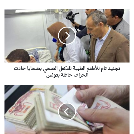
تجنيد
تام
للأطقم
الطبية
للتكفل
الصحي
بضحايا
حادث
انحراف
حافلة
تجنيد تام للأطقم الطبية للتكفل الصحي بضحايا حادث
بتونس
انحراف حافلة بتونس
الشروع
في
صب
الزيادات
في
منح
ومعاشات
المتقاعدين