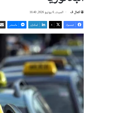
كمال ف
السبت, 6 يونيو 2026, 16:40
فيسبوك
‫X
لينكدإن
ماسنجر