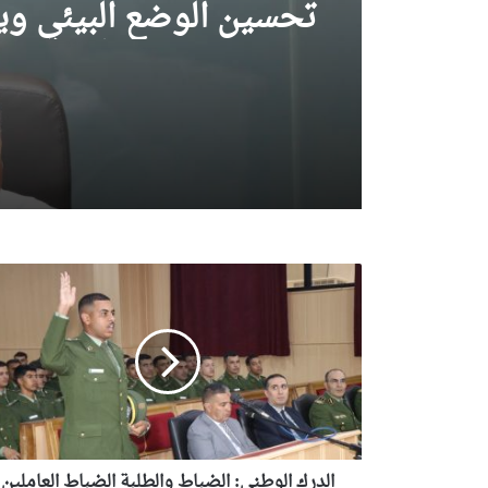
مشروع السكنات الوظيفي
بالعريشة ويشدد على اح
آجال الإنجاز
وهران: أوشان يشدد عل
تحسين الوضع البيئي وي
مهام مسؤولين في قطاع
النظافة
الدرك
الوطني: الضباط
والطلبة
الضباط
العاملين
يؤدون
اليمين
القانونية
بمجلس
قضاء
الدرك الوطني: الضباط والطلبة الضباط العاملين