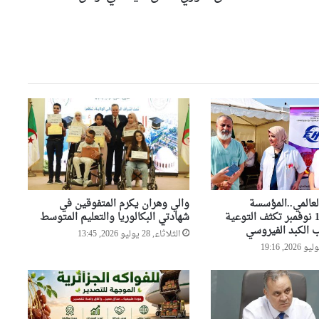
مندوبية العثمانية بوهران تطلق
حملة خاصة لتحسين المحيط
ونظافة الأحياء
وهران: انطلاق التصفيات النهائية
لمسابقة حفظ القرآن الكريم
والحديث النبوي الشريف
والي وهران يشدد على تسريع
وتيرة إنجاز مشروع تهيئة محور
دوران “الباهية”
لعالمي..المؤسسة
والي وهران يكرم المتفوقين في
الاستشفائية 1 نوفمبر تكثف التوعية
شهادتي البكالوريا والتعليم المتوسط
ب الكبد الفيروسي
الثلاثاء, 28 يوليو 2026, 13:45