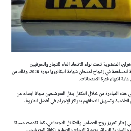
مشروع التوأمة بين مديريات
التربية يدخل حيز التنفيذ بتيزي
وزو والشلف
والي وهران يشرف على نهائي
البطولة الجهوية لكرة القدم
الخماسية بين مصالح الأمن
الوطني
وهران: مصالح الرقابة تحجز
كميات معتبرة من اللحوم
هران، المنضوية تحت لواء الاتحاد العام للتجار والحرفيين
والأحشاء الفاسدة ببئر الجير
الجزائريين، كافة سائقي سيارات الأجرة عبر تراب الولاية للمساهمة في إنجاح امتحان شهادة البكالوريا دورة 2026، وذلك من
اية انتهاء فترة الامتحانات.
وهران تستعيد بريقها بحملة
تنظيف كبرى
ي هذه المبادرة من خلال التكفل بنقل المترشحين مجانا ابتداء من
م التلاميذ وتسهيل التحاقهم بمراكز الإجراء في أفضل الظروف
وهران خضراء تكثف عمليات
العناية بالمساحات الخضراء
وتحسين المحيط الحضري
في إطار تعزيز روح التضامن والتكافل الاجتماعي، كما تقدمت مسبقا
المبادرة النبيلة، متمنية النجاح والتوفيق لكافة المترشحين.