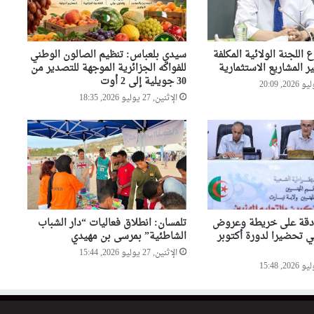
 اللجنة الولائية المكلفة
سيدي بلعباس: تنظيم الصالون الوطني
ر المشاريع الاستثمارية
للفواكه الجزائرية الموجهة للتصدير من
30 جويلية إلى 2 أوت
الإثنين, 27 يوليو 2026, 18:35
ادقة على خريطة وعروض
تلمسان: انطلاق فعاليات “دار الشباب
ني تحضيرا لدورة أكتوبر
الشاطئية” بمرسى بن مهيدي
الإثنين, 27 يوليو 2026, 15:44