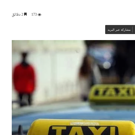
173
2 دقائق
مشاركة عبر البريد
وهران: أوشان يشدد على تحسين
الوضع البيئي وينهي مهام
مسؤولين في قطاع النظافة
والي تلمسان يتابع انطلاق مشروع
السكنات الوظيفية بالعريشة
ويشدد على احترام آجال الإنجاز