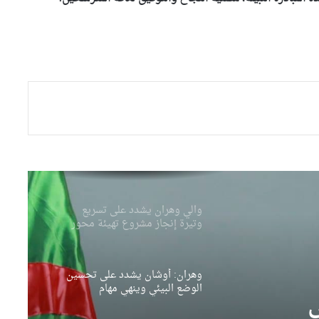
مندوبية العثمانية بوهران تطلق
حملة خاصة لتحسين المحيط
ونظافة الأحياء
وهران: انطلاق التصفيات النهائية
لمسابقة حفظ القرآن الكريم
والحديث النبوي الشريف
والي وهران يشدد على تسريع
وتيرة إنجاز مشروع تهيئة محور
دوران “الباهية”
وهران: أوشان يشدد على تحسين
الوضع البيئي وينهي مهام
مسؤولين في قطاع النظافة
والي تلمسان يتابع انطلاق مشروع
السكنات الوظيفية بالعريشة
ويشدد على احترام آجال الإنجاز
ق