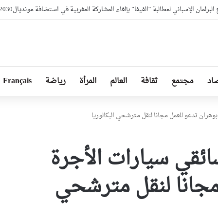
برلمان الإسباني لمطالبة “الفيفا” بإلغاء المشاركة المغربية في استضافة مونديال2030
اد
مجتمع
ثقافة
العالم
المرأة
رياضة
Français
 بوهران تدعو للعمل مجانا لنقل مترشحي البكالوريا
لسائقي سيارات الأجرة
مجانا لنقل مترشحي