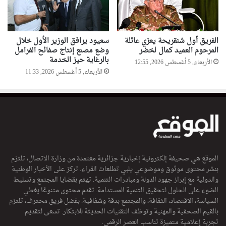
الفريق أول شنقريحة يعزي عائلة
سعيود يرافق الوزير الأول خلال
المرحوم العميد كمال لخضر
وضع مصنع إنتاج صفائح الفرامل
بالرغاية حيز الخدمة
الأربعاء, 5 أغسطس 2026, 12:55
الأربعاء, 5 أغسطس 2026, 11:33
الموقع هي صحيفة إلكترونية إخبارية جزائرية معتمدة من وزارة الاتصال، تلتزم
بنشر محتوى موثوق وموضوعي يلبي تطلعات القراء. تركز على الأخبار الوطنية
والدولية مع إبراز جهود الدولة ومبادرات التنمية. تهتم بقضايا المجتمع وتسليط
الضوء على الحلول لتحقيق التنمية المستدامة. تقدم محتوى متنوعًا يغطي
السياسة، الاقتصاد، الثقافة، والمجتمع بدقة وشفافية. بفضل فريق محترف، تلتزم
بالقيم الصحفية والمهنية وتوظف التقنيات الحديثة للابتكار. تسعى لتقديم
تجربة إعلامية متميزة تناسب العصر الرقمي.