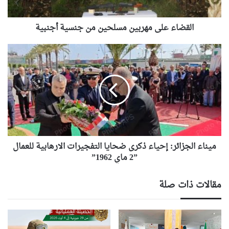
القضاء على مهربين مسلحين من جنسية أجنبية
ميناء
الجزائر:
إحياء
ذكرى
ضحايا
التفجيرات
الارهابية
للعمال
”2
ماي
ميناء الجزائر: إحياء ذكرى ضحايا التفجيرات الارهابية للعمال
1962”
”2 ماي 1962”
مقالات ذات صلة