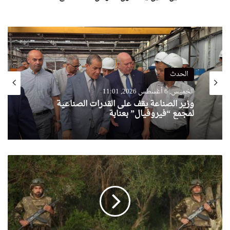
الحدث
الخميس, 6 أغسطس 2026, 11:01
وزير الصناعة يقف على القدرات الصناعية
لمجمع “فيروفيال” بعنابة
القضاء
على
مهربين
مسلحين
من
جنسية
أجنبية