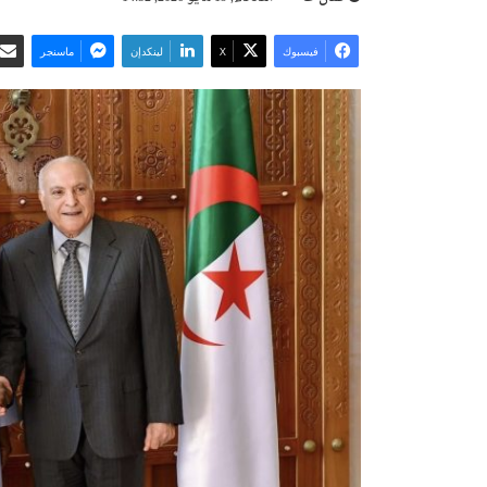
فيسبوك
‫X
لينكدإن
ماسنجر