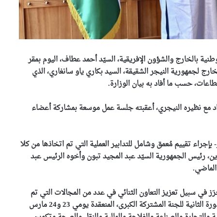
وطنية بالخارج والشؤون الإفريقية، السيّد أحمد عطاف، اليوم بمقر
خارج لجمهورية النيجر الشقيقة، السيد بكاري ياو سانغاري، الذي
الدخول التكويني أكتوبر
2026..تكوين نوعي لمواكبة
اعات، حسب ما أفاد به بيان الوزارة.
المشاريع الوطنية الكبرى
راد مع نظيره النيجري، أعقبته جلسة عمل موسعة بمشاركة أعضاء
أمن الجيش يستلم الرعية
الألماني المخطوف
“ULUMASKAN SINAN”
جراء تقييم مُعمق وشامل للتدابير العملية التي تم اتخاذها من كلا
ين، رئيس الجمهورية السيّد عبد المجيد تبون وأخوه الرئيس عبد
تعديل رزنامة الدخول المدرسي
الماضي.
رَز في سبيل تعزيز التعاون الثنائي في عدد من المجالات التي تم
حادث حافلة بومرداس..إيداع
تحديدها كقطاعات حيوية وذات أولوية خلال أشغال الدورة الثانية للجنة المشتركة الكبرى، المنعقدة يومي 23 و24 مارس
صاحب الوكالة وشقيقه والوسيط
المنظم للرحلة