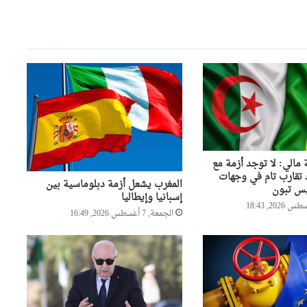
تحسبا للتقلبات الجوية.. الولايات
تعزز جاهزيتها وتباشر إجراءات
وقائية استباقية
تواصل أشغال تطوير وصيانة
شبكة الطرق عبر 13 ولاية ضمن
برنامج 2026
بلمهدي يشارك في مراسم تشييع
الي: لا توجد أزمة مع
جثمان العلامة الشيخ سعيد الحاج
ك تقارب تام في وجهات
كعباش
المغرب يشعل أزمة دبلوماسية بين
ئيس تبون
إسبانيا وإيطاليا
الجمعة, 7 أغسطس 2026, 16:49
الطريق السيار A3: تدخلات
ميدانية متواصلة لضمان سلامة
مستعملي الطريق
تحضيرات مكثفة عبر ولايات
الوطن لضمان دخول مدرسي
ناجح ومتكامل 2026-2027