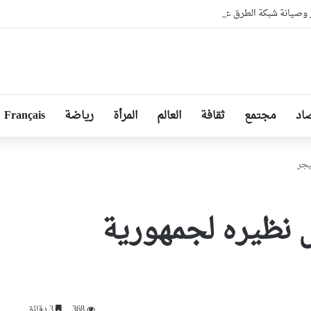
 الطرق عبر 13 ولاية ضمن برنامج 2026
اد
مجتمع
ثقافة
العالم
المرأة
رياضة
Français
يجر
 نظيره لجمهورية
368
3 دقائق