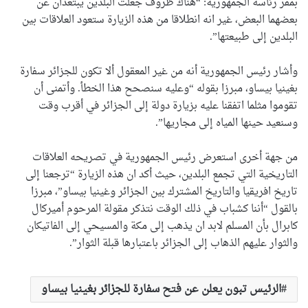
بمقر رئاسة الجمهورية: “هناك ظروف جعلت البلدين يبتعدان عن
بعضهما البعض، غير انه انطلاقا من هذه الزيارة ستعود العلاقات بين
البلدين إلى طبيعتها”.
وأشار رئيس الجمهورية أنه من غير المعقول ألا تكون للجزائر سفارة
بغينيا بيساو، مبرزا بقوله “وعليه سنصحح هذا الخطأ. وأتمنى أن
تقوموا مثلما اتفقنا عليه بزيارة دولة إلى الجزائر في أقرب وقت
وسنعيد حينها المياه إلى مجاريها”.
من جهة أخرى استعرض رئيس الجمهورية في تصريحه العلاقات
التاريخية التي تجمع البلدين، حيث أكد ان هذه الزيارة “ترجعنا إلى
تاريخ افريقيا والتاريخ المشترك بين الجزائر وغينيا بيساو”، مبرزا
بالقول “أننا كشباب في ذلك الوقت نتذكر مقولة المرحوم أميركال
كابرال بأن المسلم لابد ان يذهب إلى مكة والمسيحي إلى الفاتيكان
والثوار عليهم الذهاب إلى الجزائر باعتبارها قبلة الثوار”.
الرئيس تبون يعلن عن فتح سفارة للجزائر بغينيا بيساو