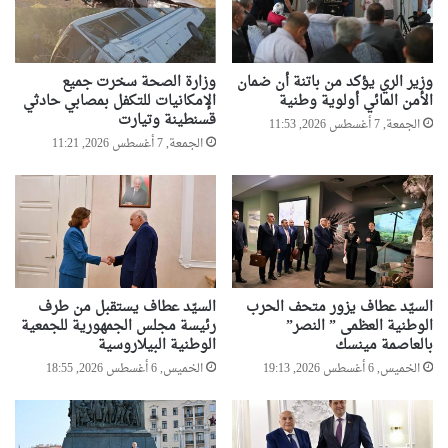
د
ر
س
ت
وزير الري يؤكد من باتنة أن ضمان
وزارة الصحة سخرت جميع
ل
الأمن المائي أولوية وطنية
الإمكانيات للتكفل بمصابي حادثي
ا
قسنطينة وتيارت
الجمعة, 7 أغسطس 2026, 11:53
م
الجمعة, 7 أغسطس 2026, 11:21
ي
ذ
ا
ل
ع
ا
ئ
ل
السيّد عطاف يزور متحف الحرب
السيّد عطاف يستقبل من طرف
ا
الوطنية العظمى ” النصر”
رئيسة مجلس الجمهورية للجمعية
ت
بالعاصمة مينسك
الوطنية البيلاروسية
ا
الخميس, 6 أغسطس 2026, 19:13
الخميس, 6 أغسطس 2026, 18:55
ل
م
ر
حّ