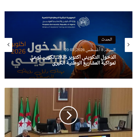
الحدث
السبت, 8 أغسطس 2026, 20:05
الدخول التكويني أكتوبر 2026..تكوين نوعي
لمواكبة المشاريع الوطنية الكبرى
ر
ئ
ي
س
ا
ل
م
ج