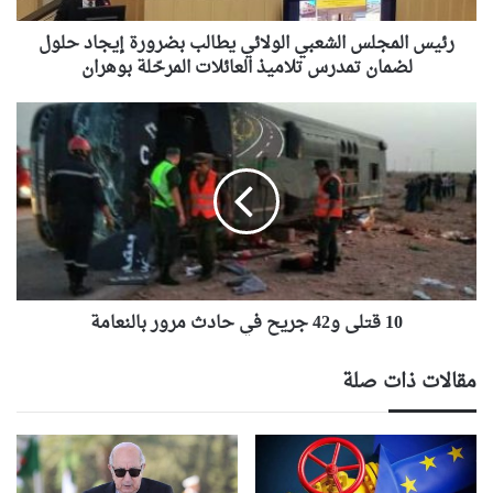
ل
رئيس المجلس الشعبي الولائي يطالب بضرورة إيجاد حلول
س
ا
لضمان تمدرس تلاميذ العائلات المرحّلة بوهران
ل
ش
1
ع
0
ب
ق
ي
ت
ا
ل
ل
ى
و
و
ل
4
ا
2
ئ
10 قتلى و42 جريح في حادث مرور بالنعامة
ج
ي
ر
ي
ي
مقالات ذات صلة
ط
ح
ا
ف
ل
ي
ب
ح
ب
ا