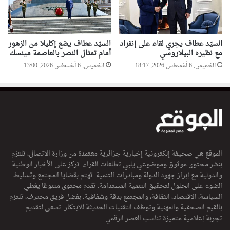
ل
ة
ب
و
السيّد عطاف يجري لقاء على إنفراد
السيّد عطاف يضع إكليلا من الزهور
ه
مع نظيره البيلاروسي
أمام تمثال النصر بالعاصمة مينسك
ر
الخميس, 6 أغسطس 2026, 18:17
الخميس, 6 أغسطس 2026, 13:00
ا
ن
الموقع هي صحيفة إلكترونية إخبارية جزائرية معتمدة من وزارة الاتصال، تلتزم
بنشر محتوى موثوق وموضوعي يلبي تطلعات القراء. تركز على الأخبار الوطنية
والدولية مع إبراز جهود الدولة ومبادرات التنمية. تهتم بقضايا المجتمع وتسليط
الضوء على الحلول لتحقيق التنمية المستدامة. تقدم محتوى متنوعًا يغطي
السياسة، الاقتصاد، الثقافة، والمجتمع بدقة وشفافية. بفضل فريق محترف، تلتزم
بالقيم الصحفية والمهنية وتوظف التقنيات الحديثة للابتكار. تسعى لتقديم
تجربة إعلامية متميزة تناسب العصر الرقمي.