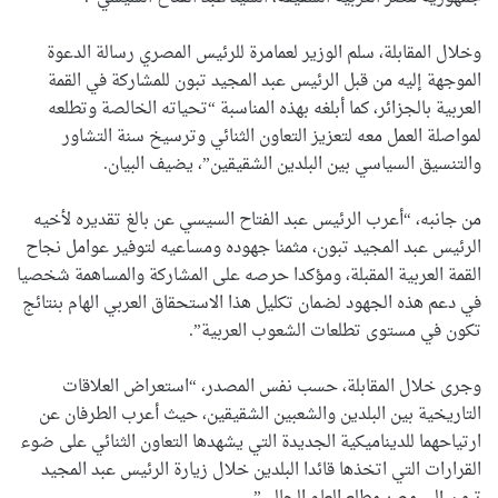
وخلال المقابلة، سلم الوزير لعمامرة للرئيس المصري رسالة الدعوة
الموجهة إليه من قبل الرئيس عبد المجيد تبون للمشاركة في القمة
العربية بالجزائر، كما أبلغه بهذه المناسبة “تحياته الخالصة وتطلعه
لمواصلة العمل معه لتعزيز التعاون الثنائي وترسيخ سنة التشاور
والتنسيق السياسي بين البلدين الشقيقين”، يضيف البيان.
من جانبه، “أعرب الرئيس عبد الفتاح السيسي عن بالغ تقديره لأخيه
الرئيس عبد المجيد تبون، مثمنا جهوده ومساعيه لتوفير عوامل نجاح
القمة العربية المقبلة، ومؤكدا حرصه على المشاركة والمساهمة شخصيا
في دعم هذه الجهود لضمان تكليل هذا الاستحقاق العربي الهام بنتائج
تكون في مستوى تطلعات الشعوب العربية”.
وجرى خلال المقابلة، حسب نفس المصدر، “استعراض العلاقات
التاريخية بين البلدين والشعبين الشقيقين، حيث أعرب الطرفان عن
ارتياحهما للديناميكية الجديدة التي يشهدها التعاون الثنائي على ضوء
القرارات التي اتخذها قائدا البلدين خلال زيارة الرئيس عبد المجيد