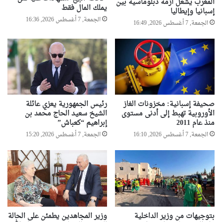
المغرب يشعل أزمة دبلوماسية بين
يملك المال فقط
ا
إسبانيا وإيطاليا
الجمعة, 7 أغسطس 2026, 16:36
ل
الجمعة, 7 أغسطس 2026, 16:49
ص
ي
د
ب
ك
ر
ي
ش
صحيفة إسبانية: مخزونات الغاز
رئيس الجمهورية يعزي عائلة
الأوروبية تهبط إلى أدنى مستوى
الشيخ سعيد الحاج محمد بن
ل
منذ عام 2011
إبراهيم “كعباش”
الجمعة, 7 أغسطس 2026, 16:10
الجمعة, 7 أغسطس 2026, 15:20
بتوجيهات من وزير الداخلية
وزير المجاهدين يطمئن على الحالة