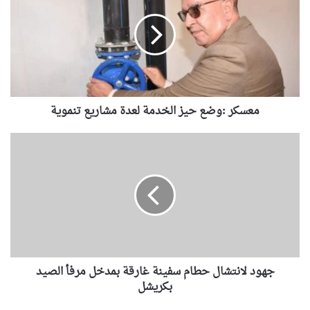
س
ك
ر
:
و
ض
ع
معسكر :وضع حيز الخدمة لعدة مشاريع تنموية
ح
ي
ز
ج
ا
ه
ل
و
خ
د
د
ل
م
ا
ة
ن
ل
ت
ع
ش
د
جهود لانتشال حطام سفينة غارقة بمدخل مرفأ الصيد
ا
ة
ل
بكريشل
م
ح