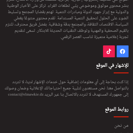
بنشر محتوى موثوق وموضوعي يلبي تطلعات القراء. تركز على الأخبار الوطنية
والدولية مع إبراز جهود الدولة ومبادرات التنمية. تهتم بقضايا المجتمع وتسليط
الضوء على الحلول لتحقيق التنمية المستدامة. تقدم محتوى متنوعًا يغطي
السياسة، الاقتصاد، الثقافة، والمجتمع بدقة وشفافية. بفضل فريق محترف، تلتزم
بالقيم الصحفية والمهنية وتوظف التقنيات الحديثة للابتكار. تسعى لتقديم
تجربة إعلامية متميزة تناسب العصر الرقمي.
فيسبوك
‫TikTok
للإشهار في الموقع
إذا كنت بحاجة إلى أي معلومات إضافية حول خدمات الإشهار لدينا، لا تتردد
بالتواصل معنا. نحن مستعدون لتلبية جميع احتياجاتك الإعلانية وضمان وصولك
إلى جمهورك المستهدف لا تتردد بالاتصال بنا عبر البريد
contact@elmawkie.dz
روابط الموقع
من نحن