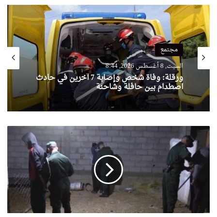
مجتمع
السبت, 8 أغسطس 2026, 8:44
ورقلة: وفاة شخص وإصابة 7 آخرين في حادث
اصطدام بين حافلة وشاحنة
الدرك
الوطني
بسطيف
يحبط
عملية
سرقة
مواشي