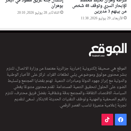
شرطة وهران تحبط مخطط
إنتشال جثة غريق مفقود في البحر
للإبحار السري وتوقف 48 شخص
بوهران
من بينهم 3 مدبرين
الثلاثاء, 28 يوليو 2026, 20:10
الأربعاء, 29 يوليو 2026, 11:38
الموقع هي صحيفة إلكترونية إخبارية جزائرية معتمدة من وزارة الاتصال، تلتزم
بنشر محتوى موثوق وموضوعي يلبي تطلعات القراء. تركز على الأخبار الوطنية
والدولية مع إبراز جهود الدولة ومبادرات التنمية. تهتم بقضايا المجتمع وتسليط
الضوء على الحلول لتحقيق التنمية المستدامة. تقدم محتوى متنوعًا يغطي
السياسة، الاقتصاد، الثقافة، والمجتمع بدقة وشفافية. بفضل فريق محترف، تلتزم
بالقيم الصحفية والمهنية وتوظف التقنيات الحديثة للابتكار. تسعى لتقديم
تجربة إعلامية متميزة تناسب العصر الرقمي.
فيسبوك
‫TikTok