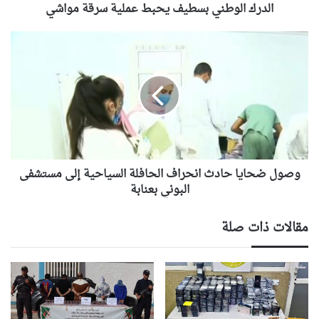
الدرك الوطني بسطيف يحبط عملية سرقة مواشي
وصول
ضحايا
حادث
انحراف
الحافلة
السياحية
إلى
مستشفى
البوني
بعنابة
وصول ضحايا حادث انحراف الحافلة السياحية إلى مستشفى
البوني بعنابة
مقالات ذات صلة