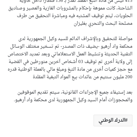
415 كيس من مادة التبغ المقلد تقدر بـ 136 قنطاراً داخل حاوية
الشاحنة، كانت مموهة بإحكام بالمشروبات الغازية والعصير وصناديق
الحلويات، ليتم توقيف المشتبه فيه ومباشرة التحقيق من طرف
مصلحة البحث والتحري بغليزان
مواصلة للتحقيق وبالإشراف الدائم للسيد وكيل الجمهورية لدى
محكمة واد أرهيو -يضيف ذات المصدر- تم تسخير مختلف الوسائل
التقنية الحديثة وتنشيط العمل الاستعلاماتي وبعد تمديد الاختصاص
إلى ولاية أخرى تم توقيف 03 أشخاص آخرين متورطين في القضية
مع حجز كميات أخرى من مادة التبغ ومبلغ مالي بالعملة الوطنية قدره
200 مليون سنتيم من عائدات بيع المواد التبغية المقلدة
بعد إستيفاء جميع الإجراءات القانونية، سيتم تقديم الموقوفين
والمحجوزات أمام السيد وكيل الجمهورية لدى محكمة واد أرهيو.
الدرك الوطني