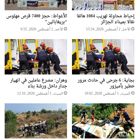
إحباط محاولة تهريب 1084 هاتفا
الأغواط: حجز 7400 قرص مهلوس
نقالا بميناء الجزائر
“بريغابالين”
الأحد, 2 أغسطس 2026, 15:54
الأحد, 2 أغسطس 2026, 9:55
بجاية: 6 جرحى في حادث مرور
وهران: مصرع عاملين في انهيار
خطير بأميزور
جدار داخل ورشة بناء
السبت, 1 أغسطس 2026, 19:02
السبت, 1 أغسطس 2026, 12:10