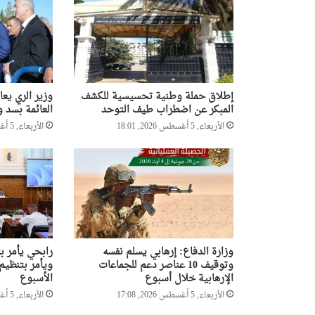
ع
ا
ن
ا
ت
ف
ا
إطلاق حملة وطنية تحسيسية للكشف
وزير الري يع
ق
المبكر عن اضطراب طيف التوحد
العائمة بسد و
ي
الأربعاء, 5 أغسطس 2026, 18:01
الأربعاء, 5 أغسطس 2026, 17:54
ة
م
ر
ا
ج
ع
ة
أ
وزارة الدفاع: إرهابي يسلم نفسه
رابحي يأمر ب
س
وتوقيف 10 عناصر دعم للجماعات
ويأمر بتنظيم
ع
الإرهابية خلال أسبوع
الأسبوع
ا
الأربعاء, 5 أغسطس 2026, 17:08
الأربعاء, 5 أغسطس 2026, 14:39
ر
ت