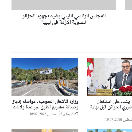
من الكوكايين إلى أوروبا بتمويل
ل
من مستثمرين في الإمارات
ر
المجلس الرئاسي الليبي يشيد بجهود الجزائر
ئ
ا
لتسوية الازمة في ليبيا
النائب علوش أمين يتولى متابعة
س
العلاقات بين المجلس الشعبي
ي
الوطني ومجلس الأمة والحكومة
ا
ل
بوفدش تكلف نوابها التسعة
ل
بمهامهم بالمجلس الشعبي الوطني
ي
ب
ي
السيّد عطاف يزور متحف الحرب
ي
الوطنية العظمى ” النصر”
ش
بالعاصمة مينسك
ي
د
ة يشدد على استكمال
وزارة الأشغال العمومية: مواصلة إنجاز
ب
السيّد عطاف يستقبل من طرف
ري الحرائق قبل نهاية
وصيانة مشاريع الطرق عبر عدة ولايات
ج
رئيسة مجلس الجمهورية للجمعية
ه
الأربعاء, 5 أغسطس 2026, 18:07
الوطنية البيلاروسية
و
د
السيّد عطاف يجري لقاء على