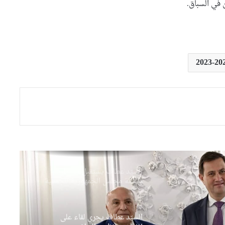
 في السباق.
من مستثمرين في الإمارات
النائب علوش أمين يتولى متابعة
العلاقات بين المجلس الشعبي
الوطني ومجلس الأمة والحكومة
بوفدش تكلف نوابها التسعة
بمهامهم بالمجلس الشعبي الوطني
السيّد عطاف يزور متحف الحرب
الوطنية العظمى ” النصر”
بالعاصمة مينسك
السيّد عطاف يستقبل من طرف
رئيسة مجلس الجمهورية للجمعية
الوطنية البيلاروسية
السيّد عطاف يجري لقاء على