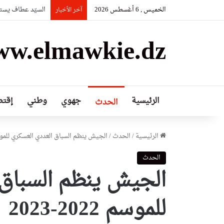
الخميس , 6 أغسطس 2026
السيّد عطاف يستق
آخر الأخبار
w.elmawkie.dz
الرئيسية
جهوي
وطني
إقتص
الحدث
الرئيسية
/
الحدث
/
الجيش ينظم السباق العددي العسكري للموسم 2022-
الحدث
الجيش ينظم السباق 
للموسم 2022-2023