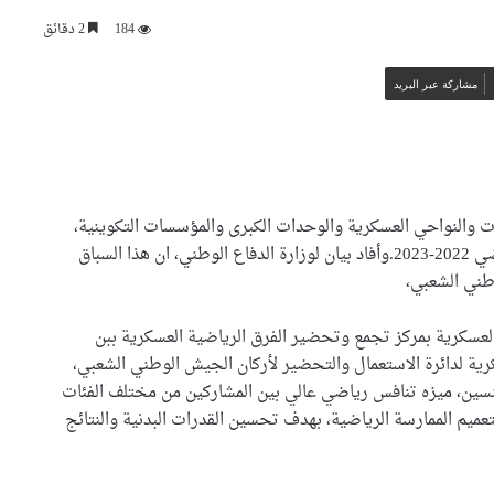
184
2 دقائق
مشاركة عبر البريد
ت والنواحي العسكرية والوحدات الكبرى والمؤسسات التكوينية،
اليوم الخميس ، فعاليات “السباق العددي” للموسم الرياضي 2022-2023.وأفاد بيان لوزارة الدفاع الوطني، ان هذا السباق
الإعلان اليوم عن النتائج النهائية
طني الشعبي،
لمسابقة توظيف الأساتذة
باستثناء هذه الولايات
العسكرية بمركز تجمع وتحضير الفرق الرياضية العسكرية ببن
لعسكرية لدائرة الاستعمال والتحضير لأركان الجيش الوطني الشعبي،
وزير الصناعة يقف على القدرات
الصناعية لمجمع “فيروفيال”
نسين، ميزه تنافس رياضي عالي بين المشاركين من مختلف الفئات
بعنابة
 لتعميم الممارسة الرياضية، بهدف تحسين القدرات البدنية والنتائج
ضربة أمنية لشبكة هربت 21 طنا
من الكوكايين إلى أوروبا بتمويل