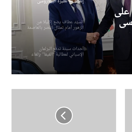
إنفراد مع نظيره البيلاروسي
 على
وسي
السيّد عطاف يضع إكليلا من
الزهور أمام تمثال النصر بالعاصمة
مينسك
أحداث سبتة تدفع البرلمان
الإسباني لمطالبة “الفيفا” بإلغاء
المشاركة المغربية في استضافة
مونديال2030
الإعلان اليوم عن النتائج النهائية
لمسابقة توظيف الأساتذة
باستثناء هذه الولايات
ا
ل
وزير الصناعة يقف على القدرات
م
الصناعية لمجمع “فيروفيال”
ج
بعنابة
ل
س
ا
ضربة أمنية لشبكة هربت 21 طنا