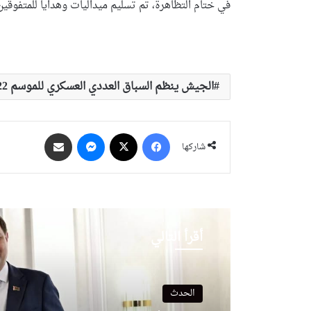
في ختام التظاهرة، تم تسليم ميداليات وهدايا للمتفوقين
الجيش ينظم السباق العددي العسكري للموسم 2022-2023
فيسبوك
‫X
ماسنجر
مشاركة عبر البريد
شاركها
أقرأ التالي
الحدث