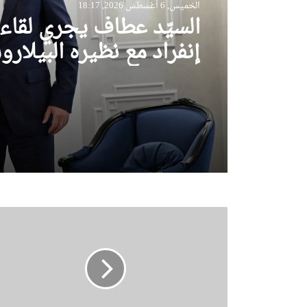
الخميس, 6 أغسطس 2026, 18:17
السيّد عطاف يجري لقاء
إنفراد مع نظيره البيلار
س
و
ن
ا
ط
ر
ا