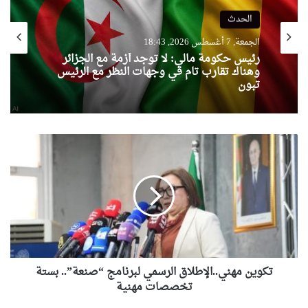
الحدث
الجمعة, 7 أغسطس 2026, 18:43
رئيس حكومة مالي: لا توجد أزمة مع الجزائر
وهناك تقارب تام في وجهات النظر مع الرئيس
تبون
تكوين
مهني..الإطلاق
الرسمي
لبرنامج
“صنعة”..
بستة
تخصصات
مهنية
تكوين مهني..الإطلاق الرسمي لبرنامج “صنعة”.. بستة
تخصصات مهنية