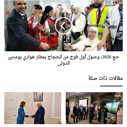
حج
2026:
وصول
أول
فوج
من
الحجاج
بمطار
هواري
بومدين
حج 2026: وصول أول فوج من الحجاج بمطار هواري بومدين
الدولي
الدولي
مقالات ذات صلة