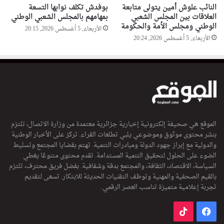
النائب علوش أمين يتولى متابعة
بوفدش تكلف نوابها التسعة
العلاقات بين المجلس الشعبي
بمهامهم بالمجلس الشعبي الوطني
الوطني ومجلس الأمة والحكومة
الأربعاء, 5 أغسطس 2026, 20:15
الأربعاء, 5 أغسطس 2026, 20:24
الموقع هي صحيفة إلكترونية إخبارية جزائرية معتمدة من وزارة الاتصال، تلتزم
بنشر محتوى موثوق وموضوعي يلبي تطلعات القراء. تركز على الأخبار الوطنية
والدولية مع إبراز جهود الدولة ومبادرات التنمية. تهتم بقضايا المجتمع وتسليط
الضوء على الحلول لتحقيق التنمية المستدامة. تقدم محتوى متنوعًا يغطي
السياسة، الاقتصاد، الثقافة، والمجتمع بدقة وشفافية. بفضل فريق محترف، تلتزم
بالقيم الصحفية والمهنية وتوظف التقنيات الحديثة للابتكار. تسعى لتقديم
تجربة إعلامية متميزة تناسب العصر الرقمي.
فيسبوك
‫TikTok