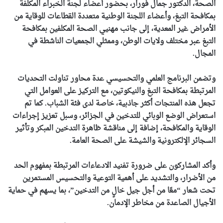
الصحة، الدكتور جمال فورار، بحضور أعضاء لجنة الخبراء المكلفة
بمكافحة التبغ، وأعضاء اللجنة الوطنية متعددة القطاعات للوقاية من
الأمراض غير المعدية، إلى جانب مهنيي الصحة المكلفين بمكافحة
التبغ عبر مختلف ولايات الوطن، وممثلي الجمعيات الناشطة في
المجال.
وتضمن البرنامج العلمي والتحسيسي عدة محاور تناولت التحديات
المرتبطة بمكافحة التبغ والنيكوتين، مع التركيز على العوامل التي
تجعل هذه المنتجات أكثر جاذبية، خاصة لدى فئة الشباب. كما تم
استعراض الوضع الوبائي للتدخين في الجزائر، وسبل تعزيز إجراءات
الوقاية والمكافحة، إضافة إلى مناقشة ظاهرة التدخين المبكر وتأثير
السجائر الإلكترونية والشيشة على الصحة العامة.
وأكد المشاركون على ضرورة تفنيد الادعاءات المرتبطة بمفهوم الحد
من الأضرار، والتشديد على أهمية التوعية والتحسيس المستمرين
تحت شعار “معًا من أجل جيل خالٍ من التدخين”، بما يسهم في حماية
الأجيال الصاعدة من مخاطر الإدمان.