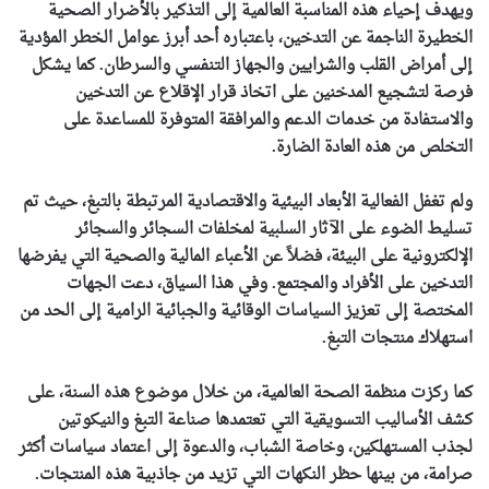
ويهدف إحياء هذه المناسبة العالمية إلى التذكير بالأضرار الصحية
الخطيرة الناجمة عن التدخين، باعتباره أحد أبرز عوامل الخطر المؤدية
إلى أمراض القلب والشرايين والجهاز التنفسي والسرطان. كما يشكل
فرصة لتشجيع المدخنين على اتخاذ قرار الإقلاع عن التدخين
والاستفادة من خدمات الدعم والمرافقة المتوفرة للمساعدة على
التخلص من هذه العادة الضارة.
ولم تغفل الفعالية الأبعاد البيئية والاقتصادية المرتبطة بالتبغ، حيث تم
تسليط الضوء على الآثار السلبية لمخلفات السجائر والسجائر
الإلكترونية على البيئة، فضلاً عن الأعباء المالية والصحية التي يفرضها
التدخين على الأفراد والمجتمع. وفي هذا السياق، دعت الجهات
المختصة إلى تعزيز السياسات الوقائية والجبائية الرامية إلى الحد من
استهلاك منتجات التبغ.
كما ركزت منظمة الصحة العالمية، من خلال موضوع هذه السنة، على
كشف الأساليب التسويقية التي تعتمدها صناعة التبغ والنيكوتين
لجذب المستهلكين، وخاصة الشباب، والدعوة إلى اعتماد سياسات أكثر
صرامة، من بينها حظر النكهات التي تزيد من جاذبية هذه المنتجات.