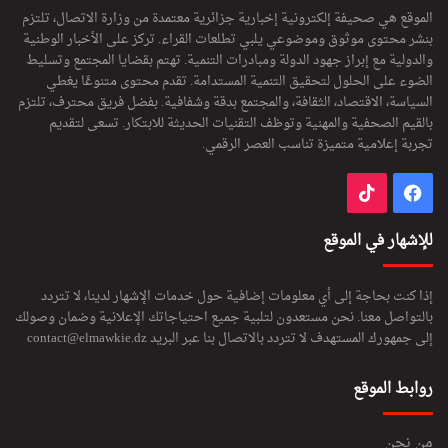
الموقع هي صحيفة إلكترونية إخبارية جزائرية معتمدة من وزارة الاتصال، تلتزم
بنشر محتوى موثوق وموضوعي يلبي تطلعات القراء. تركز على الأخبار الوطنية
والدولية مع إبراز جهود الدولة ومبادرات التنمية. تهتم بقضايا المجتمع وتسليط
الضوء على الحلول لتحقيق التنمية المستدامة. تقدم محتوى متنوعًا يغطي
السياسة، الاقتصاد، الثقافة، والمجتمع بدقة وشفافية. بفضل فريق محترف، تلتزم
بالقيم الصحفية والمهنية وتوظف التقنيات الحديثة للابتكار. تسعى لتقديم
تجربة إعلامية متميزة تناسب العصر الرقمي.
فيسبوك
‫TikTok
للإشهار في الموقع
إذا كنت بحاجة إلى أي معلومات إضافية حول خدمات الإشهار لدينا، لا تتردد
بالتواصل معنا. نحن مستعدون لتلبية جميع احتياجاتك الإعلانية وضمان وصولك
إلى جمهورك المستهدف لا تتردد بالاتصال بنا عبر البريد
contact@elmawkie.dz
روابط الموقع
من نحن