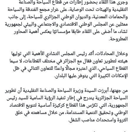
وجرى هذا اللقاء بحضور إطارات من قطاع السياحة والصناعة
التقليدية والهيئات تحت الوصاية، على غرار مجمع الفندقة والسياحة
والحمامات المعدنية، والديوان الوطني الجزائري للسياحة، إلى جانب
ممثلين عن المجلس الوطني الاقتصادي والاجتماعي والبيئي لجمهورية
تشاد، ما أضفى على اللقاء طابعًا مؤسساتيًا يعكس أهمية المحاور
المطروحة.
وخلال المحادثات، أكد رئيس المجلس التشادي الأهمية التي توليها
هيئته لتطوير تعاون فعّال مع الجزائر في مختلف القطاعات، لا سيما
القطاع السياحي، الذي اعتبره مجالًا واعدًا للتعاون الثنائي في ظل
الإمكانات الكبيرة التي يتوفر عليها البلدان.
من جهتها، أبرزت السيدة وزيرة السياحة والصناعة التقليدية أن تطوير
السياحة الجزائرية يندرج في إطار تنفيذ الرؤية السامية للسيد رئيس
الجمهورية، التي تكرّس هذا القطاع كركيزة أساسية لتنويع الاقتصاد
الوطني وتحقيق التنمية المستدامة، من خلال مساهمته في خلق
الثروة واستحداث مناصب الشغل.