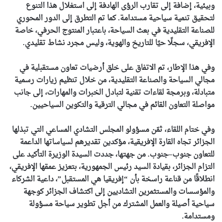
وبيئية، إضافة إلى تقارب الرؤى الهادفة إلى استغلال هذا التنوع
لتحقيق تنمية سياحية مستدامة. كما تم التطرق إلى الدور المحوري
للصناعة التقليدية في بعث السياحة، باعتبار المنتوج الحرفي، خاصة
الإفريقي، سجلًا حيًا للتاريخ والهوية، وليس مجرد نشاط تقليدي.
وفي هذا الإطار، تم الاتفاق على خلق أرضيات تعاون مستقبلية في
مجالي السياحة والصناعة التقليدية، من خلال تنظيم زيارات رسمية
متبادلة، وبرمجة لقاءات تقنية لتبادل الخبرات والمهارات، إلى جانب
مواصلة التعاون القائم في مجالي الترقية والتكوين السياحيين.
وفي ختام اللقاء، ثمّن مسؤولو المجلس التشادي المساعي التي تبذلها
الجزائر تجاه القارة الإفريقية، مؤكدين تقديرهم لسياساتها الداعمة
للتعاون جنوب–جنوب. من جهتها، جددت السيدة الوزيرة التأكيد على
التزام الجزائر، بقيادة السيد رئيس الجمهورية، بتعزيز عمقها الإفريقي،
انطلاقًا من قناعة راسخة بأن “إفريقيا هي المستقبل”، داعية الشركاء
والمؤسسات والمستثمرين التشاديين إلى اكتشاف الجزائر كوجهة
سياحية أصيلة والعمل المشترك من أجل تطوير سياحة مسؤولة
ومستدامة.