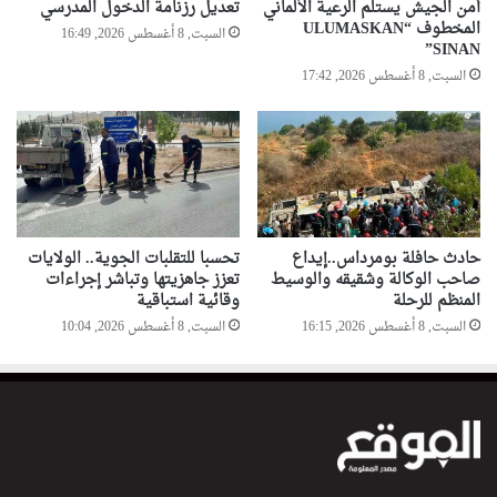
أمن الجيش يستلم الرعية الألماني
تعديل رزنامة الدخول المدرسي
المخطوف “ULUMASKAN
السبت, 8 أغسطس 2026, 16:49
SINAN”
السبت, 8 أغسطس 2026, 17:42
حادث حافلة بومرداس..إيداع
تحسبا للتقلبات الجوية.. الولايات
صاحب الوكالة وشقيقه والوسيط
تعزز جاهزيتها وتباشر إجراءات
المنظم للرحلة
وقائية استباقية
السبت, 8 أغسطس 2026, 16:15
السبت, 8 أغسطس 2026, 10:04