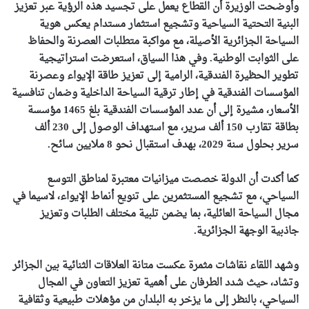
وأوضحت الوزيرة أن القطاع يعمل على تجسيد هذه الرؤية عبر تعزيز
البنية التحتية السياحية وتشجيع استثمار مستدام يعكس هوية
السياحة الجزائرية الأصيلة، مع مواكبة متطلبات العصرنة والحفاظ
على الثوابت الوطنية. وفي هذا السياق، استعرضت استراتيجية
تطوير الحظيرة الفندقية، الرامية إلى تعزيز طاقة الإيواء وعصرنة
المؤسسات الفندقية في إطار ترقية السياحة الداخلية وضمان تنافسية
الأسعار، مشيرة إلى أن عدد المؤسسات الفندقية بلغ 1465 مؤسسة
بطاقة تقارب 150 ألف سرير، مع استهداف الوصول إلى 230 ألف
سرير بحلول سنة 2029، بهدف استقبال نحو 8 ملايين سائح.
كما أكدت أن الدولة خصصت ميزانيات معتبرة لمناطق التوسع
السياحي، مع تشجيع المستثمرين على تنويع أنماط الإيواء، لاسيما في
مجال السياحة العائلية، بما يضمن تلبية مختلف الطلبات وتعزيز
جاذبية الوجهة الجزائرية.
وشهد اللقاء نقاشات مثمرة عكست متانة العلاقات الثنائية بين الجزائر
وتشاد، حيث شدد الطرفان على أهمية تعزيز التعاون في المجال
السياحي، بالنظر إلى ما يزخر به البلدان من مؤهلات طبيعية وثقافية