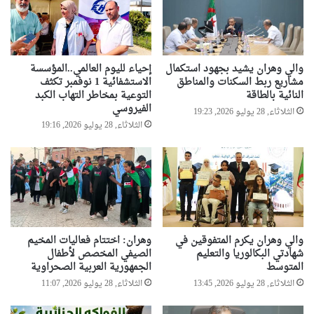
ا
ي
ل
ر
م
ا
غ
ل
ر
ا
والي وهران يشيد بجهود استكمال
إحياء لليوم العالمي..المؤسسة
ب
و
مشاريع ربط السكنات والمناطق
الاستشفائية 1 نوفمبر تكثف
ل
النائية بالطاقة
التوعية بمخاطر التهاب الكبد
الفيروسي
ي
الثلاثاء, 28 يوليو 2026, 19:23
ذ
الثلاثاء, 28 يوليو 2026, 19:16
كّ
ر
ب
ت
ع
ل
ي
والي وهران يكرم المتفوقين في
وهران: اختتام فعاليات المخيم
م
شهادتي البكالوريا والتعليم
الصيفي المخصص لأطفال
ا
المتوسط
الجمهورية العربية الصحراوية
ت
الثلاثاء, 28 يوليو 2026, 13:45
الثلاثاء, 28 يوليو 2026, 11:07
ا
ل