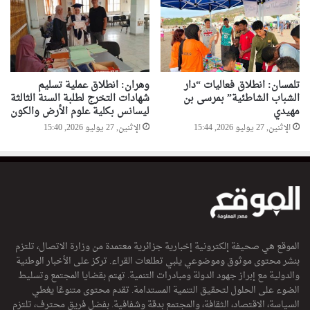
ن
ف
ي
أ
ق
ر
تلمسان: انطلاق فعاليات “دار
وهران: انطلاق عملية تسليم
الشباب الشاطئية” بمرسى بن
شهادات التخرج لطلبة السنة الثالثة
ب
مهيدي
ليسانس بكلية علوم الأرض والكون
ا
ل
الإثنين, 27 يوليو 2026, 15:44
الإثنين, 27 يوليو 2026, 15:40
آ
ج
ا
ل
الموقع هي صحيفة إلكترونية إخبارية جزائرية معتمدة من وزارة الاتصال، تلتزم
بنشر محتوى موثوق وموضوعي يلبي تطلعات القراء. تركز على الأخبار الوطنية
والدولية مع إبراز جهود الدولة ومبادرات التنمية. تهتم بقضايا المجتمع وتسليط
الضوء على الحلول لتحقيق التنمية المستدامة. تقدم محتوى متنوعًا يغطي
السياسة، الاقتصاد، الثقافة، والمجتمع بدقة وشفافية. بفضل فريق محترف، تلتزم