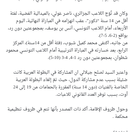
وكان قد تُوّج اللاعب الجزائري، ناصر غولي، بالميدالية الفضية، لفئة
أقل من 14 سنة “ذكور”، عقب انهزامه في المباراة النهائية، اليوم
الأربعاء، أمام اللاعب التونسي، آنس بن يوسف، بمجموعتين دون رد،
بواقع (2-6، 5-7).
من جانبه، اكتفى محمد كميل شبوب، (فئة أقل من 14سنة)، المركز
الرابع، بعد خسارته في المباراة الترتيبية أمام اللاعب التونسي محمود
شطوان، بمجموعتين دون رد 1-4, 4-3 (10-5).
واعتبر السيد لصلح جيلالي ان المشاركة في البطولة العربية كانت
ضئيلة بسبب عدم مشاركة الدول، حيث تمّ إلغاء البطولة العربية
الخاصة بالفتيات (دون 14 سنة) المقررة بالحمامات من 19 إلى 24
أوت، بسبب توفر العدد القانوني للاعبات.
وحول ظروف الإقامة، أكد ذات المصدر بأنها تتم في ظروف تنظيمية
محكمة .
ب.يسرى