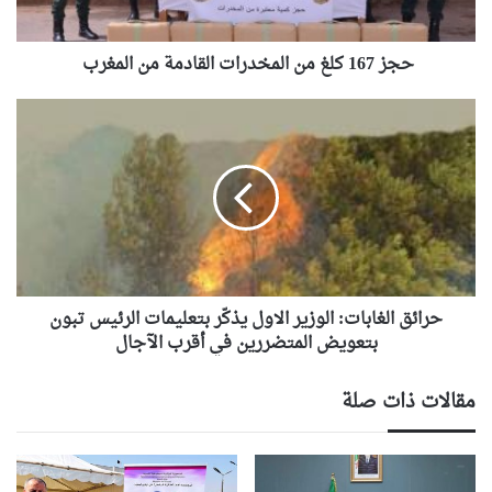
ل
غ
حجز 167 كلغ من المخدرات القادمة من المغرب
م
ن
ا
ح
ل
ر
م
ا
خ
ئ
د
ق
ر
ا
ا
ل
ت
غ
ا
ا
ل
حرائق الغابات: الوزير الاول يذكّر بتعليمات الرئيس تبون
ب
ق
ا
بتعويض المتضررين في أقرب الآجال
ا
ت
د
:
مقالات ذات صلة
م
ا
ة
ل
م
و
ن
ز