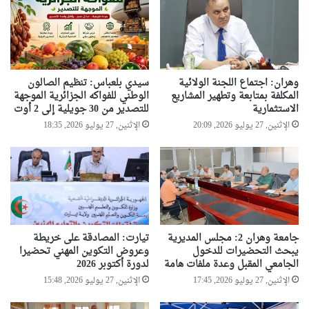
ر
ئ
ي
س
ت
ب
وهران: اجتماع اللجنة الولائية
سيدي بلعباس: تنظيم الصالون
و
المكلفة بمتابعة وتطهير المشاريع
الوطني للفواكه الجزائرية الموجهة
ن
الاستثمارية
للتصدير من 30 جويلية إلى 2 أوت
ب
الإثنين, 27 يوليو 2026, 20:09
الإثنين, 27 يوليو 2026, 18:35
ت
ع
و
ي
ض
ا
ل
م
جامعة وهران 2: مجلس المديرية
تيارت: المصادقة على خريطة
ت
يبحث التحضيرات للدخول
وعروض التكوين المهني تحضيرا
ض
الجامعي المقبل وعدة ملفات هامة
لدورة أكتوبر 2026
ر
الإثنين, 27 يوليو 2026, 17:45
الإثنين, 27 يوليو 2026, 15:48
ر
ي