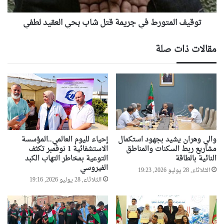
ت
م
ع
ت
ل
توقيف المتورط في جريمة قتل شاب بحي العقيد لطفي
و
ي
ر
ق
ط
مقالات ذات صلة
ا
ف
ل
ي
خ
ج
د
ر
م
ي
ة
م
ب
ة
ا
ق
ل
ت
والي وهران يشيد بجهود استكمال
إحياء لليوم العالمي..المؤسسة
س
ل
مشاريع ربط السكنات والمناطق
الاستشفائية 1 نوفمبر تكثف
ك
النائية بالطاقة
التوعية بمخاطر التهاب الكبد
ش
الفيروسي
ة
ا
الثلاثاء, 28 يوليو 2026, 19:23
ا
ب
الثلاثاء, 28 يوليو 2026, 19:16
ل
ب
ح
ح
د
ي
ي
ا