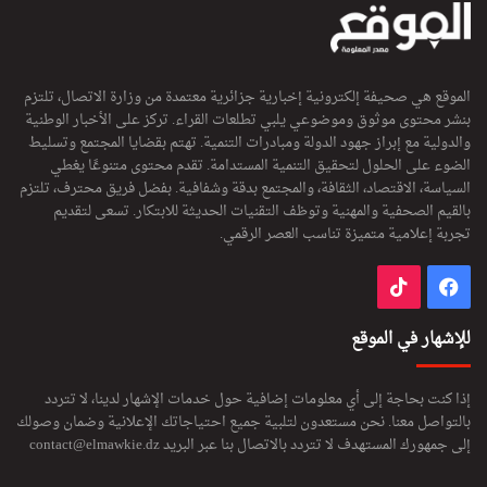
الموقع هي صحيفة إلكترونية إخبارية جزائرية معتمدة من وزارة الاتصال، تلتزم
بنشر محتوى موثوق وموضوعي يلبي تطلعات القراء. تركز على الأخبار الوطنية
والدولية مع إبراز جهود الدولة ومبادرات التنمية. تهتم بقضايا المجتمع وتسليط
الضوء على الحلول لتحقيق التنمية المستدامة. تقدم محتوى متنوعًا يغطي
السياسة، الاقتصاد، الثقافة، والمجتمع بدقة وشفافية. بفضل فريق محترف، تلتزم
بالقيم الصحفية والمهنية وتوظف التقنيات الحديثة للابتكار. تسعى لتقديم
تجربة إعلامية متميزة تناسب العصر الرقمي.
فيسبوك
‫TikTok
للإشهار في الموقع
إذا كنت بحاجة إلى أي معلومات إضافية حول خدمات الإشهار لدينا، لا تتردد
بالتواصل معنا. نحن مستعدون لتلبية جميع احتياجاتك الإعلانية وضمان وصولك
إلى جمهورك المستهدف لا تتردد بالاتصال بنا عبر البريد
contact@elmawkie.dz