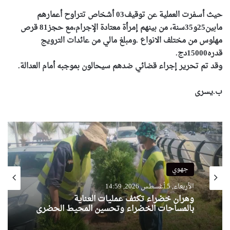
حيث أسفرت العملية عن توقيف03 أشخاص تتراوح أعمارهم
مابين25و35سنة، من بينهم إمرأة معتادة الإجرام،مع حجز81 قرص
مهلوس من مختلف الانواع .ومبلغ مالي من عائدات الترويج
قدره15000دج.
وقد تم تحرير إجراء قضائي ضدهم سيحالون بموجبه أمام العدالة.
ب.يسرى
جهوي
الأربعاء, 5 أغسطس 2026, 14:59
وهران خضراء تكثف عمليات العناية
بالمساحات الخضراء وتحسين المحيط الحضري