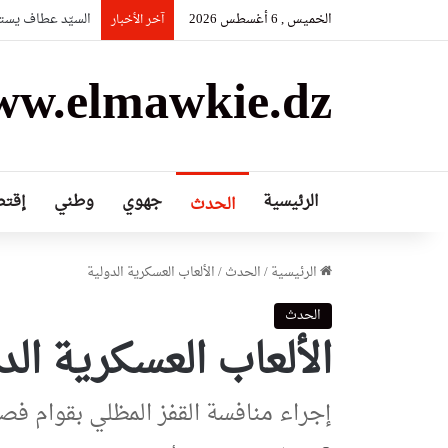
الخميس , 6 أغسطس 2026
السيّد عطاف يستق
آخر الأخبار
w.elmawkie.dz
الرئيسية
جهوي
وطني
إقتص
الحدث
الرئيسية
/
الحدث
/
الألعاب العسكرية الدولية
الحدث
الألعاب العسكرية الد
إجراء منافسة القفز المظلي بقوام فص