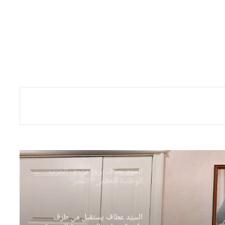
من الكوكايين إلى أوروبا بتمويل
من مستثمرين في الإمارات
النائب علوش أمين يتولى متابعة
العلاقات بين المجلس الشعبي
الوطني ومجلس الأمة والحكومة
بوفدش تكلف نوابها التسعة
بمهامهم بالمجلس الشعبي الوطني
السيّد عطاف يزور متحف الحرب
الوطنية العظمى ” النصر”
بالعاصمة مينسك
السيّد عطاف يستقبل من طرف
رئيسة مجلس الجمهورية للجمعية
الوطنية البيلاروسية