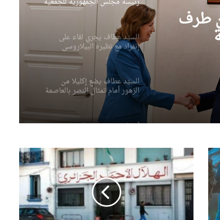
السيّد عطاف يجري لقاء على
إنفراد مع نظيره البيلاروسي
ن طرف
السيّد عطاف يضع إكليلا من
 على
الزهور أمام تمثال النصر بالعاصمة
مينسك
وسية
وسي
أحداث سبتة تدفع البرلمان
الإسباني لمطالبة “الفيفا” بإلغاء
المشاركة المغربية في استضافة
مونديال2030
الإعلان اليوم عن النتائج النهائية
لمسابقة توظيف الأساتذة
ا
باستثناء هذه الولايات
ل
ه
وزير الصناعة يقف على القدرات
ل
الصناعية لمجمع “فيروفيال”
ا
بعنابة
ل
ا