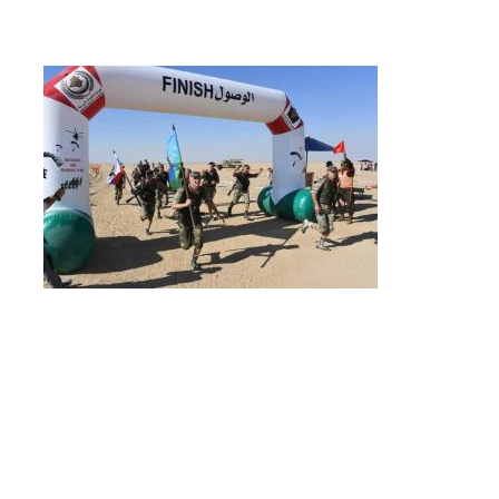
الإعلان اليوم عن النتائج النهائية
لمسابقة توظيف الأساتذة
باستثناء هذه الولايات
وزير الصناعة يقف على القدرات
الصناعية لمجمع “فيروفيال”
بعنابة
ضربة أمنية لشبكة هربت 21 طنا