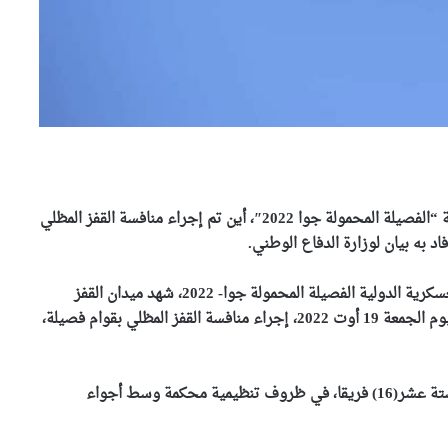
تواصلت يوم الجمعة، فعاليات المسابقة العسكرية الدولية “الفصيلة المحمولة جوا 2022″، أين تم إجراء منافسة القفز المظلي
 به بيان لوزارة الدفاع الوطني.
و أوضح ذات المصدر أنه “مواصلة لفعاليات المسابقة العسكرية الدولية الفصيلة المحمولة جوا- 2022، شهد ميدان القفز
للقاعدة الجوية عين وسارة بالناحية العسكرية الأولى، اليوم الجمعة 19 أوت 2022، إجراء منافسة القفز المظلي بقوام فصيلة،
و أضاف ذات المصدر ان هذه المرحلة عرفت مشاركة “ستة عشر(16) فريقا، في ظروف تنظيمية محكمة وسط أجواء