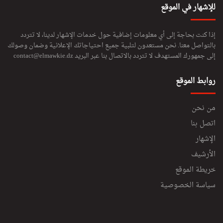
للإشهار في الموقع
ا
د
ة
إذا كنت بحاجة إلى أي معلومات إضافية حول خدمات الإشهار لدينا، لا تتردد
ش
بالتواصل معنا. نحن مستعدون لتلبية جميع احتياجاتك الإعلانية وضمان وصولك
ب
إلى جمهورك المستهدف لا تتردد بالاتصال بنا عبر البريد
contact@elmawkie.dz
ك
ة
روابط الموقع
ا
ل
م
من نحن
ر
أ
اتصل بنا
ة
الإشهار
E
الأرشيف
L
L
خريطة الموقع
E
سياسة الخصوصية
_
M
O
U