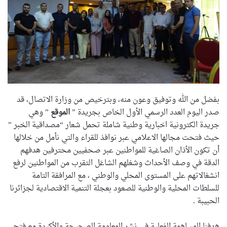
بفضل من الله وتوفيق وعون منه، وبترخيص من وزارة الاتصال، قد
صدر اليوم العدد الرسمي الأول الخاص بجريدة ”
الموقع
” وهي
جريدة الكترونية اخبارية وطنية شاملة تحمل شعار “مصداقية الخبر ”
حيث فتحت مجالها الاعلامي عبر نوافذ للقراء والتي نأمل من خلالها
أن تكون الأذان الصاغية للمواطنين عبر صحفيين محترفين هدفهم
الدقة في وصف الأحداث وشغلهم الشاغل التقرب من المواطنين لرفع
انشغالاتهم على المستوى المحلي والوطني ، مع المرافقة التامة
للسلطات المحلية والوطنية للصعود بعجلة التنمية الاقتصادية لجزائرنا
الحبيبة .
هدفنا المساهمة الفعلية في نشر المعلومة الصحيحة والأكيدة مع فتح