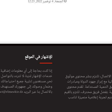
الجمعة, 4 نوفمبر 2022, 12:23
المنتخب الموزمبيقي يحل
بالجزائر للمشاركة في “الشان”
للإشهار في الموقع
إذا كنت بحاجة إلى أي معلومات إضافية
خدمات الإشهار لدينا، لا تتردد بالتواصل م
 الاتصال، تلتزم بنشر محتوى موثوق
نحن مستعدون لتلبية جميع احتياجاتك ال
ة مع إبراز جهود الدولة ومبادرات
وضمان وصولك إلى جمهورك المستهدف لا
ق التنمية المستدامة. تقدم محتوى
بالاتصال بنا عبر البريد
act@elmawkie.dz
ية. بفضل فريق محترف، تلتزم بالقيم
ديم تجربة إعلامية متميزة تناسب