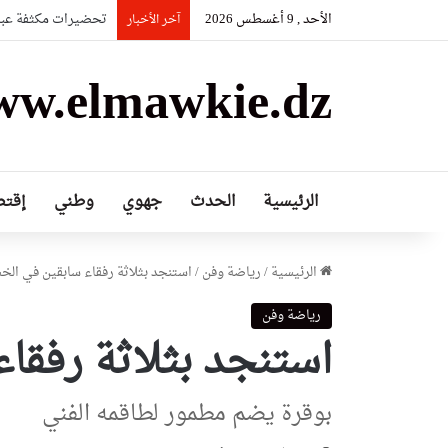
الأحد , 9 أغسطس 2026
رئيس الجمهورية يهن
آخر الأخبار
w.elmawkie.dz
الرئيسية
الحدث
جهوي
وطني
إقتص
الرئيسية
/
رياضة وفن
/
استنجد بثلاثة رفقاء سابقين في الخ
رياضة وفن
استنجد بثلاثة رفقا
بوقرة يضم مطمور لطاقمه الفني