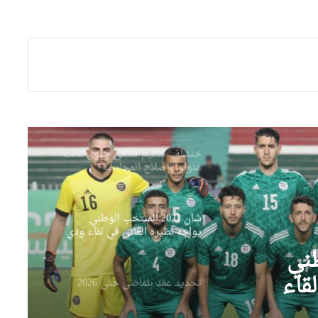
إدارة الساورة ترفع دعوى قضائية
ضد مسير اتحاد خنشلة
والي وهران يعقد أول اجتماع
للمجلس التنفيذي ويشدّد على
المتابعة الصارمة للمشاريع
التنموية
خنشلة : تنظيم ملتقى جهوي تحت
عنوان “إصلاح المحاسبة
العمومية على ضوء القانون
العضوي المتعلق بقوانين المالية”
شان 2022:المنتخب الوطني
يواجه نظيره الغاني في لقاء ودي
بملعب براقي
وطني
قاء
تجديد عقد بلماضي حتى 2026