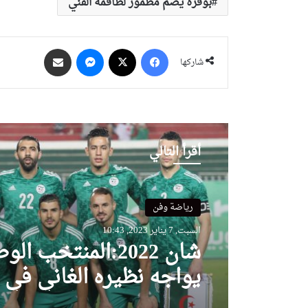
بوقرة يضم مطمور لطاقمه الفني
فيسبوك
‫X
ماسنجر
مشاركة عبر البريد
شاركها
أقرأ التالي
رياضة وفن
السبت, 7 يناير 2023, 10:43
شان 2022:المنتخب ال
يواجه نظيره الغاني في ل
ودي بملعب براقي