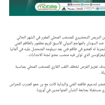
”قبطان” .. التميمة الرسمية
ل”شان” الجزائر
 من التربص التحضيري للمنتخب المحلي المقرر في الشهر الحالي
 ضد السودان بالمهاجم الدولي الأسبق كريم مطمور بالطاقم الفني
تجربة له كعضو في طاقم فني بعد ديبلومه المتحصل عليه في ألمانيا
الكشف عن تميمة “الشان” هذا
الخميس
 ليفركوسن الذي تولى فيه منصب عضو لجنة الانتدابات .
هدف تعزيز الفرص لخطف اللقب القاري للمنتخب المحلي بمناسبة
فرنسا إلى ربع نهائي مونديال قطر
ة .
على ملعب الثمامة
الخضر لتدعيم طاقمه الفني والبداية كانت مع بن حمو كمدرب للحراس
مستقبلا بمتابعة الشبان المتواجدين في أوروبا.
الكاف يخطط لإقامة حفل جوائز
الأفضل لعام 2023