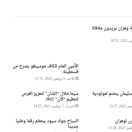
ق
إدارة الساورة ترفع دعوى قضائية
س
ضد مسير اتحاد خنشلة
ن
ط
ة وهران يريدون ملاقاة
ي
والي وهران يعقد أول اجتماع
ن
للمجلس التنفيذي ويشدّد على
ة
المتابعة الصارمة للمشاريع
و
التنموية
و
خنشلة : تنظيم ملتقى جهوي تحت
ه
عنوان “إصلاح المحاسبة
الأمين العام للكاف موسينقو يصرح من
ر
العمومية على ضوء القانون
قسنطينة:
ا
العضوي المتعلق بقوانين المالية”
ن
الأحد, 6 نوفمبر 2022, 17:31
شان 2022:المنتخب الوطني
يواجه نظيره الغاني في لقاء ودي
سليمان ينضم لمولودية
سيما خلال “الشان” لتعزيز الفرص
بملعب براقي
لتنظيم “كان” 2025
السبت, 5 نوفمبر 2022, 14:25
تجديد عقد بلماضي حتى 2026
ن لوهران
السباح جواد سيود يحطم رقما وطنيا
جديدا