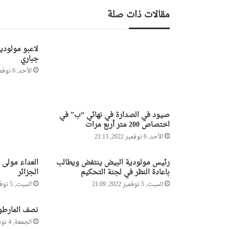
ل
مقالات ذات صلة
أ
ز
ي
لاعبو مولودي
د
جباري
م
الأحد, 6 نوفمبر 2022, 18:51
ن
1
8
ق
صيود في الصدارة في نهائي “ب” في
ن
اختصاص 200 متر أربع مرات
ط
ا
الأحد, 6 نوفمبر 2022, 21:13
ر
م
رئيس مولودية البيض ينتفض ويطالب
العداء مولى 
ن
باعادة النظر في لجنة التحكيم
الجزائر
ا
السبت, 5 نوفمبر 2022, 21:09
السبت, 5 نوفمبر 2022, 15:27
ل
م
نصف المارطو
خ
الجمعة, 4 نوفمبر 2022, 21:39
د