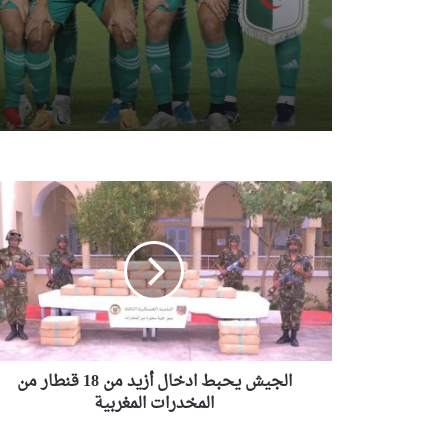
ا
ل
ج
ي
ش
ي
ح
ب
ط
الجيش يحبط ادخال أزيد من 18 قنطار من
ا
د
المخدرات المغربية
خ
ا