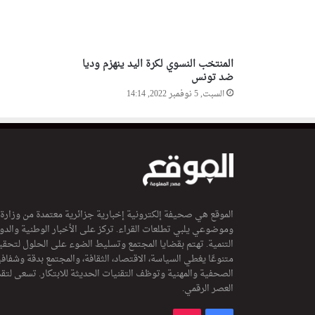
ر
ا
ت
ا
المنتخب النسوي لكرة اليد ينهزم وديا
ل
ضد تونس
م
السبت, 5 نوفمبر 2022, 14:14
غ
ر
ب
ي
ة
الموقع هي صحيفة إلكترونية إخبارية جزائرية معتمدة من وزارة
وموضوعي يلبي تطلعات القراء. تركز على الأخبار الوطنية والدولي
التنمية. تهتم بقضايا المجتمع وتسليط الضوء على الحلول لتحقي
متنوعًا يغطي السياسة، الاقتصاد، الثقافة، والمجتمع بدقة وشفاف
الصحفية والمهنية وتوظف التقنيات الحديثة للابتكار. تسعى لتق
العصر الرقمي.