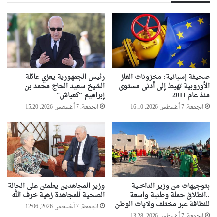
ي
ب
ب
ي
م
ا
ق
ل
ر
و
و
ل
ل
ا
ا
ئ
صحيفة إسبانية: مخزونات الغاز
رئيس الجمهورية يعزي عائلة
ي
ي
الأوروبية تهبط إلى أدنى مستوى
الشيخ سعيد الحاج محمد بن
ة
ي
منذ عام 2011
إبراهيم “كعباش”
و
ط
الجمعة, 7 أغسطس 2026, 16:10
الجمعة, 7 أغسطس 2026, 15:20
ه
ا
ر
ل
ا
ب
ن
ب
ض
ر
و
بتوجيهات من وزير الداخلية
وزير المجاهدين يطمئن على الحالة
ر
..انطلاق حملة وطنية واسعة
الصحية للمجاهدة زهية خرف الله
ة
للنظافة عبر مختلف ولايات الوطن
إ
الجمعة, 7 أغسطس 2026, 12:06
الجمعة, 7 أغسطس 2026, 13:28
ي