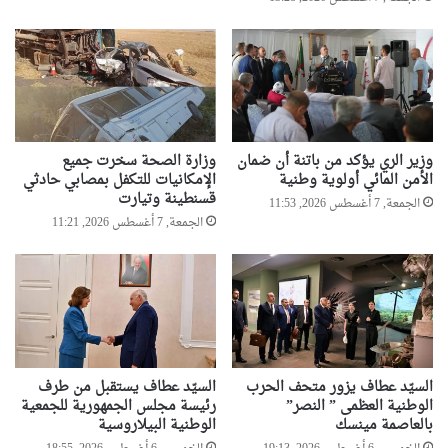
ج
ا
د
ح
ل
و
ل
وزير الري يؤكد من باتنة أن ضمان
وزارة الصحة سخرت جميع
ل
الأمن المائي أولوية وطنية
الإمكانيات للتكفل بمصابي حادثي
ض
قسنطينة وتيارت
الجمعة, 7 أغسطس 2026, 11:53
م
الجمعة, 7 أغسطس 2026, 11:21
ا
ن
ت
م
د
ر
س
ت
السيّد عطاف يزور متحف الحرب
السيّد عطاف يستقبل من طرف
ل
الوطنية العظمى ” النصر”
رئيسة مجلس الجمهورية للجمعية
ا
بالعاصمة مينسك
الوطنية البيلاروسية
م