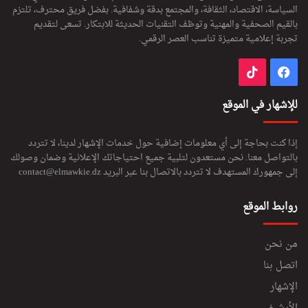
ا
السياسة، الاقتصاد، الثقافة، والمجتمع بدقة وشفافية. بفضل فريق محترف، تلتزم
ن
بالقيم الصحفية والمهنية وتوظف التقنيات الحديثة للابتكار. تسعى لتقديم
تجربة إعلامية متميزة تناسب العصر الرقمي.
فيسبوك
‫TikTok
للإشهار في الموقع
إذا كنت بحاجة إلى أي معلومات إضافية حول خدمات الإشهار لدينا، لا تتردد
بالتواصل معنا. نحن مستعدون لتلبية جميع احتياجاتك الإعلانية وضمان وصولك
إلى جمهورك المستهدف لا تتردد بالاتصال بنا عبر البريد
contact@elmawkie.dz
روابط الموقع
من نحن
اتصل بنا
الإشهار