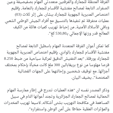
الفرقة المتنقلة للجمارك والفرقتين متعددتي المهام بصفيصيفة وعين
الصفراء, التابعة لمصالح مفتشية الأقسام للجمارك بالنعامة, بإقليم
اختصاص المديرية الجهوية للجمارك ببشار, على إثر ثلاث (03)
عمليات متفرقة تم تنفيذها بالتنسيق مع أفراد الجيش الوطني الشعبي
وباقي الأسلاك الأمنية, من إحباط تهريب كميات هائلة من الكيف
المعالج قدر وزنها الإجمالي بـ530,80 كغ”.
كما تمكن أعوان الفرقة المتعددة المهام باسطيل التابعة لمصالح
مفتشية الأقسام للجمارك بالوادي, بإقليم اختصاص المديرية الجهوية
للجمارك بورقلة, “بعد التفتيش الدقيق لمركبة سياحية من ضبط 8.250
قرصا مهلوسا من نوع بريغابالين 300 ملغ كانت مخبأة بإحكام بمختلف
أجزائها, مع توقيف شخصين وإحالتهما على الجهات القضائية
المختصة”, يضيف البيان.
وذكر المصدر نفسه ان “هذه العمليات تندرج في إطار ممارسة المهام
الحمائية لمصالح الجمارك الجزائرية وتجند أعوانها التام في سبيل
المساهمة في مكافحة التهريب بشتى أشكاله, لاسيما تهريب المخدرات
والمؤثرات العقلية حفاظا على أمن الوطن واستقراره”.