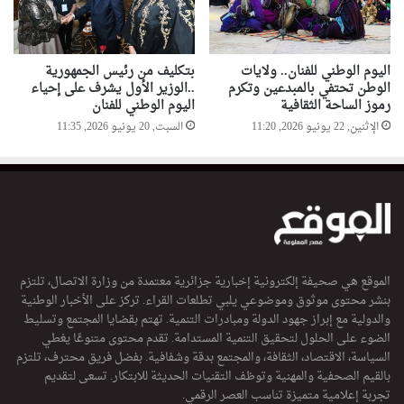
اليوم الوطني للفنان.. ولايات
بتكليف من رئيس الجمهورية
الوطن تحتفي بالمبدعين وتكرم
..الوزير الأول يشرف على إحياء
رموز الساحة الثقافية
اليوم الوطني للفنان
الإثنين, 22 يونيو 2026, 11:20
السبت, 20 يونيو 2026, 11:35
الموقع هي صحيفة إلكترونية إخبارية جزائرية معتمدة من وزارة الاتصال، تلتزم
بنشر محتوى موثوق وموضوعي يلبي تطلعات القراء. تركز على الأخبار الوطنية
والدولية مع إبراز جهود الدولة ومبادرات التنمية. تهتم بقضايا المجتمع وتسليط
الضوء على الحلول لتحقيق التنمية المستدامة. تقدم محتوى متنوعًا يغطي
السياسة، الاقتصاد، الثقافة، والمجتمع بدقة وشفافية. بفضل فريق محترف، تلتزم
بالقيم الصحفية والمهنية وتوظف التقنيات الحديثة للابتكار. تسعى لتقديم
تجربة إعلامية متميزة تناسب العصر الرقمي.