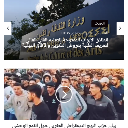
الحدث
الخميس, 30 يوليو 2026, 10:35
انطلاق الأبواب المفتوحة للتعليم الفني العالي
لتعريف الطلبة بعروض التكوين والآفاق المهنية
بيان
حزب
النهج
الديمقراطي
المغربي
حول
القمع
الوحشي
لنظام
لمخزن
بيان حزب النهج الديمقراطي المغربي حول القمع الوحشي