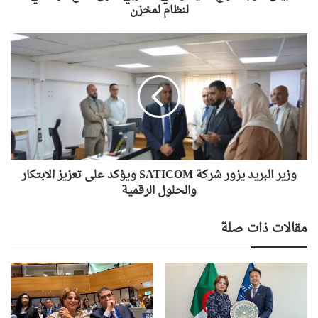
لنظام لمخزن
وزير
البريد
يزور
شركة
SATICOM
ويؤكد
على
تعزيز
الابتكار
والحلول
وزير البريد يزور شركة SATICOM ويؤكد على تعزيز الابتكار
الرقمية
والحلول الرقمية
مقالات ذات صلة