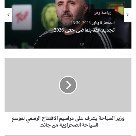
رياضة وفن
الجمعة, 6 يناير 2023, 13:50
تجديد عقد بلماضي حتى 2026
و
ز
ي
ر
ا
ل
س
ي
ا
وزير السياحة يشرف على مراسيم الافتتاح الرسمي لموسم
ح
ة
السياحة الصحراوية من جانت
ي