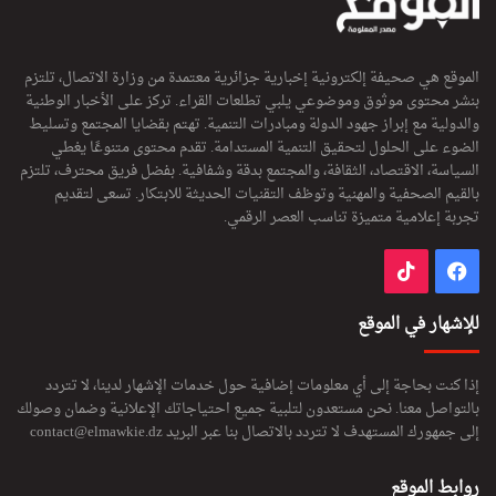
ا
ة
و
ف
ي
ع
الموقع هي صحيفة إلكترونية إخبارية جزائرية معتمدة من وزارة الاتصال، تلتزم
ة
ا
بنشر محتوى موثوق وموضوعي يلبي تطلعات القراء. تركز على الأخبار الوطنية
م
ل
والدولية مع إبراز جهود الدولة ومبادرات التنمية. تهتم بقضايا المجتمع وتسليط
ن
ة
الضوء على الحلول لتحقيق التنمية المستدامة. تقدم محتوى متنوعًا يغطي
ج
ل
السياسة، الاقتصاد، الثقافة، والمجتمع بدقة وشفافية. بفضل فريق محترف، تلتزم
ا
ض
بالقيم الصحفية والمهنية وتوظف التقنيات الحديثة للابتكار. تسعى لتقديم
ن
م
تجربة إعلامية متميزة تناسب العصر الرقمي.
ت
ا
ن
فيسبوك
‫TikTok
ا
ل
ت
للإشهار في الموقع
ك
ف
إذا كنت بحاجة إلى أي معلومات إضافية حول خدمات الإشهار لدينا، لا تتردد
ل
بالتواصل معنا. نحن مستعدون لتلبية جميع احتياجاتك الإعلانية وضمان وصولك
ا
إلى جمهورك المستهدف لا تتردد بالاتصال بنا عبر البريد
contact@elmawkie.dz
ل
ص
ح
روابط الموقع