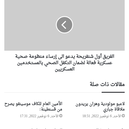
ش
ا
ر
ل
ف
ف
ع
ر
ل
ي
ى
ق
م
أ
ر
و
ا
ل
س
الفريق أول شنقريحة يدعو الى إرساء منظومة صحية
ش
ي
ن
عسكرية فعالة لضمان التكفل الصحي بالمستخدمين
م
ق
العسكريين
ا
ر
ل
ي
مقالات ذات صلة
ا
ح
ف
ة
ت
ي
لاعبو مولودية وهران يريدون
الأمين العام للكاف موسينقو يصرح
ت
د
ملاقاة جباري
من قسنطينة:
ا
ع
ح
و
الأحد, 6 نوفمبر 2022, 18:51
الأحد, 6 نوفمبر 2022, 17:31
ا
ا
ل
ل