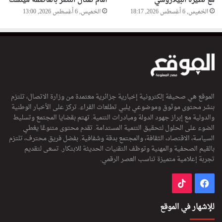
مع نظيره البيلاروسي
أمام تمثال النصر بالعاصمة مينسك
الخميس, 6 أغسطس 2026, 18:17
الخميس, 6 أغسطس 2026, 13:00
الموقع هي صحيفة إلكترونية إخبارية جزائرية معتمدة من وزارة الاتصال، تلتزم
بنشر محتوى موثوق وموضوعي يلبي تطلعات القراء. تركز على الأخبار الوطنية
والدولية مع إبراز جهود الدولة ومبادرات التنمية. تهتم بقضايا المجتمع وتسليط
الضوء على الحلول لتحقيق التنمية المستدامة. تقدم محتوى متنوعًا يغطي
السياسة، الاقتصاد، الثقافة، والمجتمع بدقة وشفافية. بفضل فريق محترف، تلتزم
بالقيم الصحفية والمهنية وتوظف التقنيات الحديثة للابتكار. تسعى لتقديم
تجربة إعلامية متميزة تناسب العصر الرقمي.
فيسبوك
‫TikTok
للإشهار في الموقع