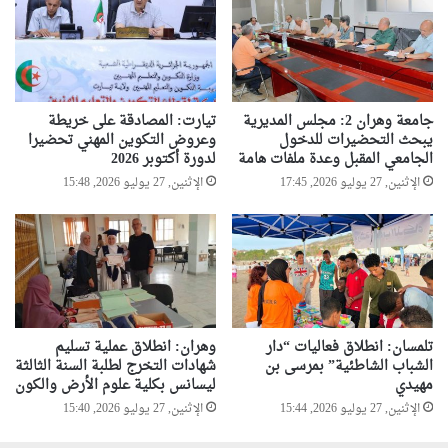
جامعة وهران 2: مجلس المديرية
تيارت: المصادقة على خريطة
يبحث التحضيرات للدخول
وعروض التكوين المهني تحضيرا
الجامعي المقبل وعدة ملفات هامة
لدورة أكتوبر 2026
الإثنين, 27 يوليو 2026, 17:45
الإثنين, 27 يوليو 2026, 15:48
تلمسان: انطلاق فعاليات “دار
وهران: انطلاق عملية تسليم
الشباب الشاطئية” بمرسى بن
شهادات التخرج لطلبة السنة الثالثة
مهيدي
ليسانس بكلية علوم الأرض والكون
الإثنين, 27 يوليو 2026, 15:44
الإثنين, 27 يوليو 2026, 15:40