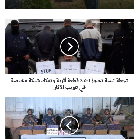
شرطة
تبسة
تحجز
3550
قطعة
أثرية
وتفكك
شبكة
مختصة
في
شرطة تبسة تحجز 3550 قطعة أثرية وتفكك شبكة مختصة
تهريب
في تهريب الآثار
الآثار
الناحية
العسكرية
الرابعة:
ضبط
658.462
كبسولة