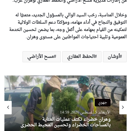
من إطارات مديرية مسح الأراضي والحفظ العقاري لوهران غرب.
وخلال المناسبة، رحّب السيد الوالي بالمسؤول الجديد، متمنيًا له
التوفيق والنجاح في أداء مهامه، ومؤكدًا دعم السلطات الولائية
لتمكينه من القيام بمهامه على أكمل وجه، بما يضمن تحسين الخدمة
العمومية وتلبية احتياجات المواطنين على مستوى وهران
.
أوشان
الحفظ العقاري
مسح الأراضي
جهوي
الأربعاء, 5 أغسطس 2026, 14:59
وهران خضراء تكثف عمليات العناية
بالمساحات الخضراء وتحسين المحيط الحضري