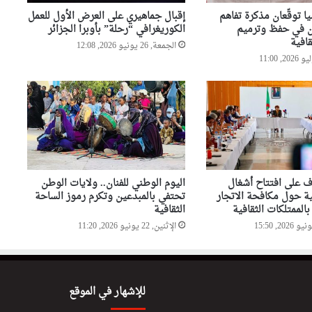
بالموروث الثقافي الوطني
ا توقّعان مذكرة تفاهم
إقبال جماهيري على العرض الأول للعمل
ون في حفظ وترميم
الكوريغرافي “رحلة” بأوبرا الجزائر
قافية
الجمعة, 26 يونيو 2026, 12:08
وزارة الثقافة تطلق برنامج
“Summer House Culture and
Arts” للأطفال “صيفنا إبداع”
وزيرة الثقافة تدشن المقر الجديد
للمركز الوطني للسينما بحيدرة
 على افتتاح أشغال
اليوم الوطني للفنان.. ولايات الوطن
ية حول مكافحة الاتجار
تحتفي بالمبدعين وتكرم رموز الساحة
الممتلكات الثقافية
الثقافية
الإثنين, 22 يونيو 2026, 11:20
للإشهار في الموقع