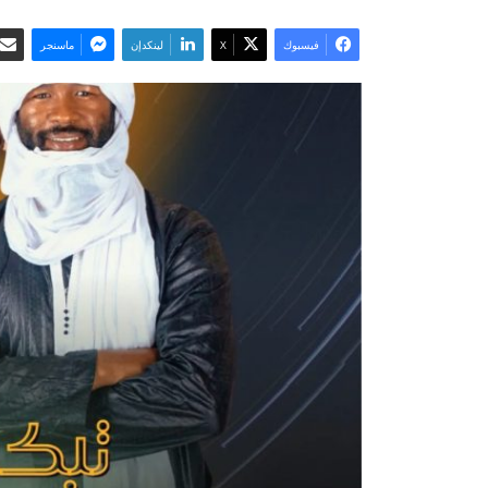
فيسبوك
‫X
لينكدإن
ماسنجر