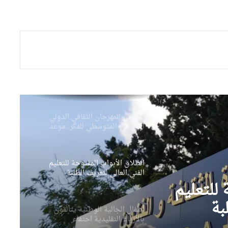
بن دودة تتابع مشاريع ثقافية
بباتنة وتشرف على محطات من
مهرجان تيمقاد
توقيع اتفاقية شراكة بين وزارة
الثقافة و الكشافة الإسلامية
الجزائرية
تأسيس المهرجان الثقافي الدولي
الإفريقي-المتوسطي للفكر..موعد
ثقافي جديد يعزز الحضور
الحضاري للجزائر
انطلاق الأبواب المفتوحة للتعليم
الفني العالي لتعريف الطلبة
بعروض التكوين والآفاق المهنية
 للتعليم
بة
أطفال الجالية الوطنية يتألقون
بالأزياء التقليدية احتفاء
المهنية