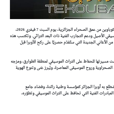
تستعد أوبرا الجزائر “بوعلام بسايح” لاستقبال فرقة تيكوباوين من عمق الصحراء الجزائرية، يوم السبت 7 فيفري 2026،
يقي الأصيل ودعم التجارب الفنية ذات البعد التراثي. وتكتسب هذه
 الأغاني الجديدة التي ستُقدّم حصريًا على ركح الأوبرا قبل
الجزائر وجيبوتي تتفقان على
إعداد مشروع اتفاقية للتعاون
كرّست مسيرتها للحفاظ على التراث الموسيقي لمنطقة الطوارق، ومزجه
الثقافي والفني
 الصحراوية وروح الموسيقى المعاصرة، ويُبرز غنى وتنوع الهوية
وفاة المخرج القدير لمين
مرباح..وزيرة الثقافة تعزي عائلته
ضطلع به أوبرا الجزائر كمؤسسة وطنية رائدة، وفضاء جامع
والأسرة الفنية
لمبادرات الفنية التي تحافظ على التراث الموسيقي وتطوّره،
اختتام الطبعة السابعة للمهرجان
الوطني للمواهب الشابة في فنون
الغناء