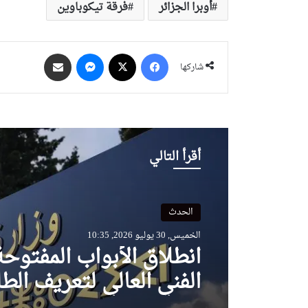
أوبرا الجزائر
فرقة تيكوباوين
فيسبوك
‫X
ماسنجر
مشاركة عبر البريد
شاركها
أقرأ التالي
الحدث
الخميس, 30 يوليو 2026, 10:35
انطلاق الأبواب المفتوحة
الفني العالي لتعريف الطل
بعروض التكوين والآفاق 