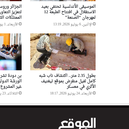
الموسيقى الأندلسية تحتفي بعيد
الجزائر وروسي
الاستقلال في افتتاح الطبعة 12
لتعزيز التعا
لمهرجان “الصنعة”
الممتلكات الث
الإثنين, 6 يوليو 2026, 13:19
الأربعاء, 1 يوليو 2026, 11:00
بطول 2.35 متر.. اكتشاف ناب شبه
بن دودة تشرف
كامل لفيل منقرض بموقع تيغنيف
الورشة الدول
الأثري في معسكر
غير المشروع ب
الأربعاء, 24 يونيو 2026, 18:17
الثلاثاء, 23 يونيو 2026, 15:50