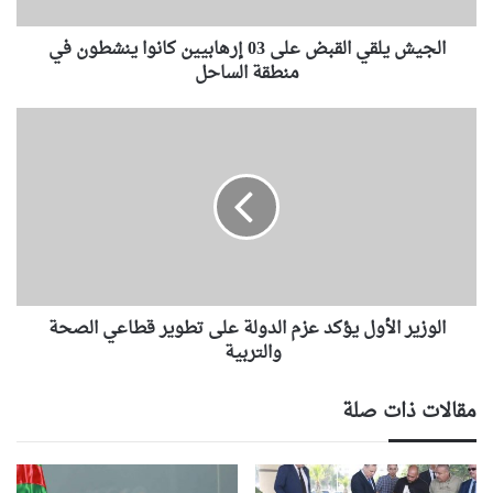
ق
ي
الجيش يلقي القبض على 03 إرهابيين كانوا ينشطون في
ا
ل
منطقة الساحل
ق
ب
ا
ض
ل
ع
و
ل
ز
ى
ي
0
ر
3
ا
إ
ل
ر
أ
ه
الوزير الأول يؤكد عزم الدولة على تطوير قطاعي الصحة
و
ا
ل
والتربية
ب
ي
ي
ؤ
مقالات ذات صلة
ي
ك
ن
د
ك
ع
ا
ز