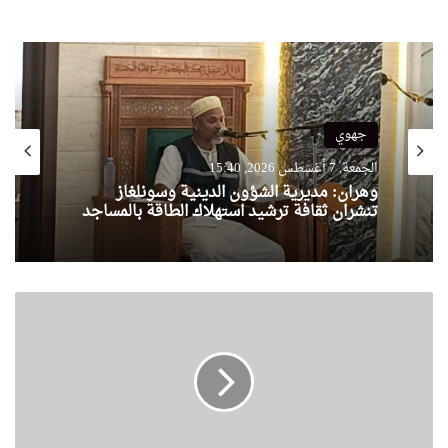
جهوي
الجمعة, 7 أغسطس 2026, 15:40
وهران: مديرية الشؤون الدينية وسونلغاز
تنشران ثقافة ترشيد استهلاك الطاقة بالمساجد
ا
ل
ج
ي
ش
ي
ل