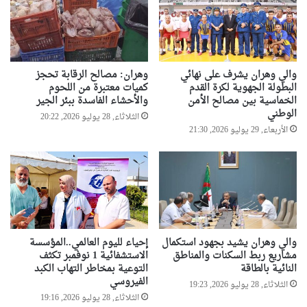
ل
ل
ص
ح
ة
و
والي وهران يشرف على نهائي
وهران: مصالح الرقابة تحجز
ا
البطولة الجهوية لكرة القدم
كميات معتبرة من اللحوم
ل
الخماسية بين مصالح الأمن
والأحشاء الفاسدة ببئر الجير
ت
الوطني
الثلاثاء, 28 يوليو 2026, 20:22
ر
الأربعاء, 29 يوليو 2026, 21:30
ب
ي
ة
والي وهران يشيد بجهود استكمال
إحياء لليوم العالمي..المؤسسة
مشاريع ربط السكنات والمناطق
الاستشفائية 1 نوفمبر تكثف
النائية بالطاقة
التوعية بمخاطر التهاب الكبد
الفيروسي
الثلاثاء, 28 يوليو 2026, 19:23
الثلاثاء, 28 يوليو 2026, 19:16