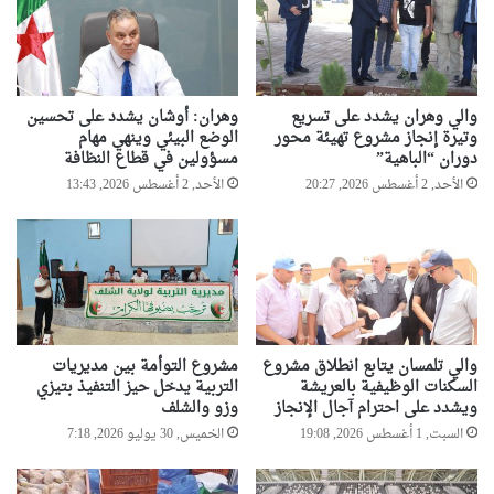
ن
م
و
ا
ا
ل
ي
د
ن
و
والي وهران يشدد على تسريع
وهران: أوشان يشدد على تحسين
ش
ل
وتيرة إنجاز مشروع تهيئة محور
الوضع البيئي وينهي مهام
ط
ة
دوران “الباهية”
مسؤولين في قطاع النظافة
و
ع
الأحد, 2 أغسطس 2026, 20:27
الأحد, 2 أغسطس 2026, 13:43
ن
ل
ف
ى
ي
ت
م
ط
ن
و
ط
ي
ق
ر
ة
والي تلمسان يتابع انطلاق مشروع
مشروع التوأمة بين مديريات
ق
السكنات الوظيفية بالعريشة
التربية يدخل حيز التنفيذ بتيزي
ا
ط
ويشدد على احترام آجال الإنجاز
وزو والشلف
ل
ا
س
السبت, 1 أغسطس 2026, 19:08
الخميس, 30 يوليو 2026, 7:18
ع
ا
ي
ح
ا