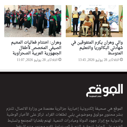
والي وهران يكرم المتفوقين في
وهران: اختتام فعاليات المخيم
شهادتي البكالوريا والتعليم
الصيفي المخصص لأطفال
المتوسط
الجمهورية العربية الصحراوية
الثلاثاء, 28 يوليو 2026, 13:45
الثلاثاء, 28 يوليو 2026, 11:07
الموقع هي صحيفة إلكترونية إخبارية جزائرية معتمدة من وزارة الاتصال، تلتزم
بنشر محتوى موثوق وموضوعي يلبي تطلعات القراء. تركز على الأخبار الوطنية
والدولية مع إبراز جهود الدولة ومبادرات التنمية. تهتم بقضايا المجتمع وتسليط
الضوء على الحلول لتحقيق التنمية المستدامة. تقدم محتوى متنوعًا يغطي