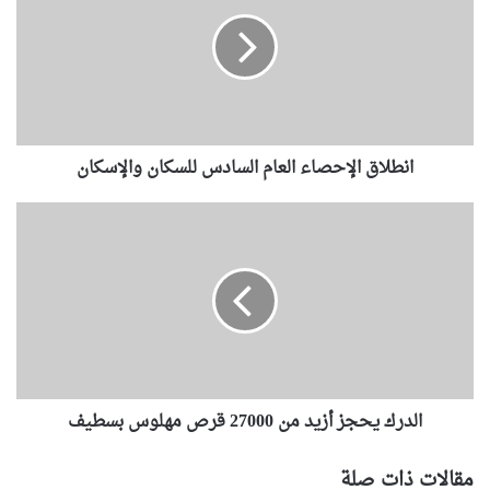
ط
ل
ا
ق
ا
ل
إ
انطلاق الإحصاء العام السادس للسكان والإسكان
ح
ص
ا
ا
ء
ل
ا
د
ل
ر
ع
ك
ا
ي
م
ح
ا
ج
ل
ز
س
الدرك يحجز أزيد من 27000 قرص مهلوس بسطيف
أ
ا
ز
د
ي
مقالات ذات صلة
س
د