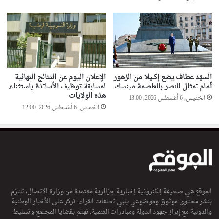
السيّد عطاف يضع إكليلا من الزهور
الإعلان اليوم عن النتائج النهائية
أمام تمثال النصر بالعاصمة مينسك
لمسابقة توظيف الأساتذة باستثناء
هذه الولايات
الخميس, 6 أغسطس 2026, 13:00
الخميس, 6 أغسطس 2026, 12:00
الموقع هي صحيفة إلكترونية إخبارية جزائرية معتمدة من وزارة الاتصال، تلتزم
بنشر محتوى موثوق وموضوعي يلبي تطلعات القراء. تركز على الأخبار الوطنية
والدولية مع إبراز جهود الدولة ومبادرات التنمية. تهتم بقضايا المجتمع وتسليط