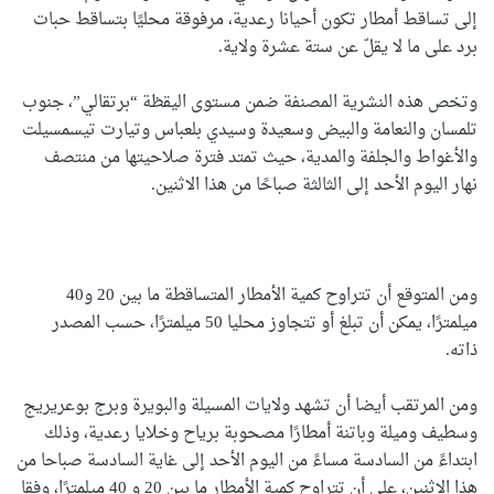
إلى تساقط أمطار تكون أحيانا رعدية، مرفوقة محليًا بتساقط حبات
برد على ما لا يقلّ عن ستة عشرة ولاية.
وتخص هذه النشرية المصنفة ضمن مستوى اليقظة “برتقالي”، جنوب
تلمسان والنعامة والبيض وسعيدة وسيدي بلعباس وتيارت تيسمسيلت
والأغواط والجلفة والمدية، حيث تمتد فترة صلاحيتها من منتصف
نهار اليوم الأحد إلى الثالثة صباحًا من هذا الاثنين.
ومن المتوقع أن تتراوح كمية الأمطار المتساقطة ما بين 20 و40
ميلمترًا، يمكن أن تبلغ أو تتجاوز محليا 50 ميلمترًا، حسب المصدر
ذاته.
ومن المرتقب أيضا أن تشهد ولايات المسيلة والبويرة وبرج بوعريريج
وسطيف وميلة وباتنة أمطارًا مصحوبة برياح وخلايا رعدية، وذلك
ابتداءً من السادسة مساءً من اليوم الأحد إلى غاية السادسة صباحا من
هذا الاثنين، على أن تتراوح كمية الأمطار ما بين 20 و 40 ميلمترًا، وفقا