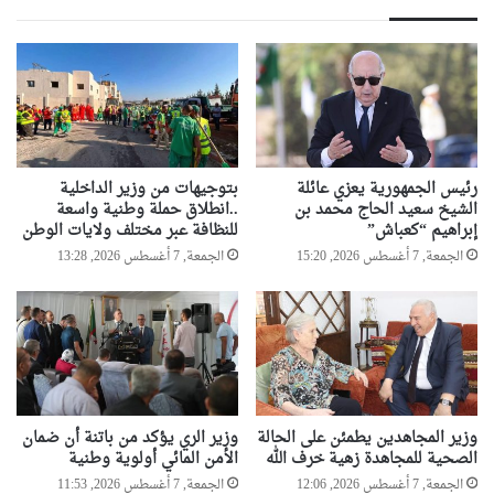
ل
م
ل
ن
س
2
ك
7
ا
0
ن
0
و
0
ا
ق
رئيس الجمهورية يعزي عائلة
بتوجيهات من وزير الداخلية
ل
ر
الشيخ سعيد الحاج محمد بن
..انطلاق حملة وطنية واسعة
إ
إبراهيم “كعباش”
للنظافة عبر مختلف ولايات الوطن
ص
س
م
الجمعة, 7 أغسطس 2026, 15:20
الجمعة, 7 أغسطس 2026, 13:28
ك
ه
ا
ل
ن
و
س
ب
س
ط
وزير المجاهدين يطمئن على الحالة
وزير الري يؤكد من باتنة أن ضمان
ي
الصحية للمجاهدة زهية خرف الله
الأمن المائي أولوية وطنية
ف
الجمعة, 7 أغسطس 2026, 12:06
الجمعة, 7 أغسطس 2026, 11:53