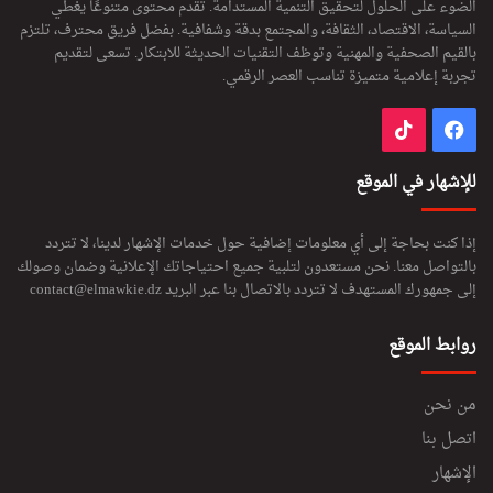
الضوء على الحلول لتحقيق التنمية المستدامة. تقدم محتوى متنوعًا يغطي
السياسة، الاقتصاد، الثقافة، والمجتمع بدقة وشفافية. بفضل فريق محترف، تلتزم
بالقيم الصحفية والمهنية وتوظف التقنيات الحديثة للابتكار. تسعى لتقديم
تجربة إعلامية متميزة تناسب العصر الرقمي.
فيسبوك
‫TikTok
للإشهار في الموقع
إذا كنت بحاجة إلى أي معلومات إضافية حول خدمات الإشهار لدينا، لا تتردد
بالتواصل معنا. نحن مستعدون لتلبية جميع احتياجاتك الإعلانية وضمان وصولك
إلى جمهورك المستهدف لا تتردد بالاتصال بنا عبر البريد
contact@elmawkie.dz
روابط الموقع
من نحن
اتصل بنا
الإشهار